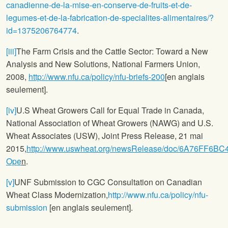
canadienne-de-la-mise-en-conserve-de-fruits-et-de-
legumes-et-de-la-fabrication-de-specialites-alimentaires/?
id=1375206764774
.
[iii]
The Farm Crisis and the Cattle Sector: Toward a New
Analysis and New Solutions,
National Farmers Union
,
2008,
http://www.nfu.ca/policy/nfu-briefs-200
[en anglais
seulement].
[iv]
U.S Wheat Growers Call for Equal Trade in Canada,
National Association of Wheat Growers (NAWG) and U.S.
Wheat Associates (USW), Joint Press Release, 21 mai
2015,
http://www.uswheat.org/newsRelease/doc/6A76FF6
Ope
n
.
[v]
UNF Submission to CGC Consultation on Canadian
Wheat Class Modernization,
http://www.nfu.ca/policy/nfu-
submission
[en anglais seulement].