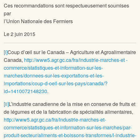
Ces recommandations sont respectueusement soumises
par
l’Union Nationale des Fermiers
Le 2 juin 2015
[i]
Coup d’œil sur le Canada – Agriculture et Agroalimentaire
Canada,
http://www5.agr.gc.ca/fra/industrie-marches-et -
commerce/statistiques-et-information-sur-les-
marches/donnees-sur-les-exportations-et-les-
importations/coup-d-oeil-sur-les-pays/canada/?
id=1410072148230
.
[ii]
L’industrie canadienne de la mise en conserve de fruits et
de légumes et de la fabrication de spécialités alimentaires,
http://www5.agr.gc.ca/fra/industrie-marches-et-
commerce/statistiques-et-information-sur-les-marches/par-
produit-secteur/aliments-et-boissons-transformes/l-industrie-