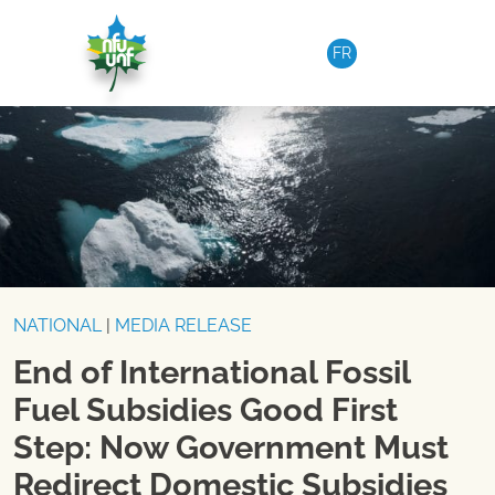
Skip to content
FR
NATIONAL
|
MEDIA RELEASE
End of International Fossil
Fuel Subsidies Good First
Step: Now Government Must
Redirect Domestic Subsidies