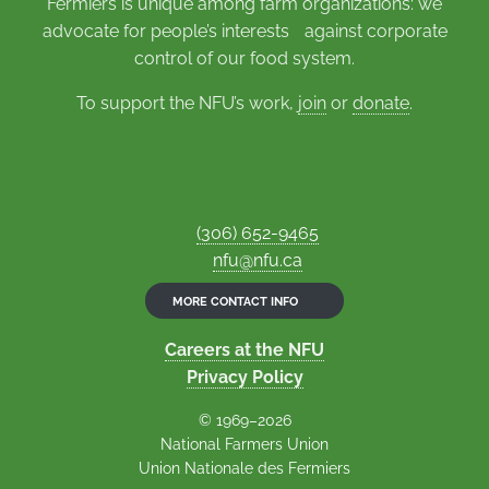
Fermiers is unique among farm organizations: we
advocate for people’s interests against corporate
control of our food system.
To support the NFU’s work,
join
or
donate
.
(306) 652-9465
nfu@nfu.ca
MORE CONTACT INFO
Careers at the NFU
Privacy Policy
© 1969–2026
National Farmers Union
Union Nationale des Fermiers