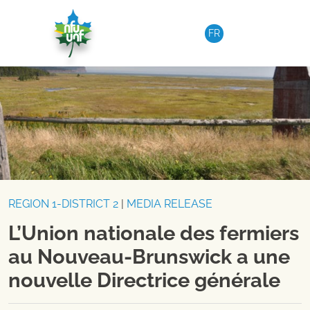
Skip to content
FR
REGION 1-DISTRICT 2
|
MEDIA RELEASE
L’Union nationale des fermiers
au Nouveau-Brunswick a une
nouvelle Directrice générale