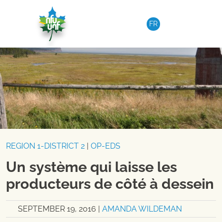
Skip to content
FR
REGION 1-DISTRICT 2
|
OP-EDS
Un système qui laisse les
producteurs de côté à dessein
SEPTEMBER 19, 2016
|
AMANDA WILDEMAN