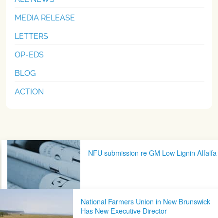
MEDIA RELEASE
LETTERS
OP-EDS
BLOG
ACTION
Post navigation
NFU submission re GM Low Lignin Alfalfa
National Farmers Union in New Brunswick
Has New Executive Director