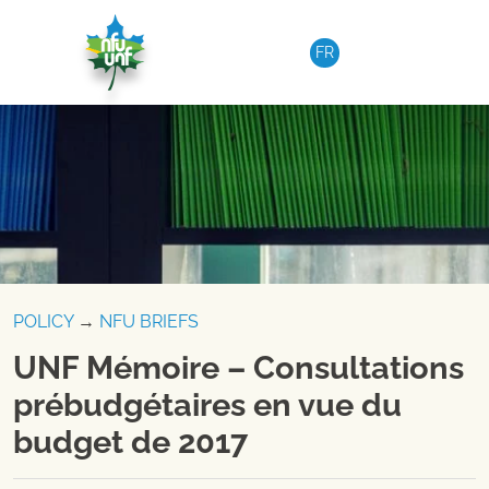
Skip to content
FR
POLICY
→
NFU BRIEFS
UNF Mémoire – Consultations
prébudgétaires en vue du
budget de 2017