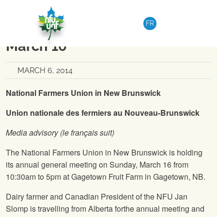
Skip to content
REGION 1-DISTRICT 2
|
MEDIA RELEASE
FR
NFU in NB Annual Meeting
March 16
MARCH 6, 2014
National Farmers Union
in New Brunswick
Union nationale des fermiers au Nouveau-Brunswick
Media advisory (le français suit)
The National Farmers Union
in New Brunswick is holding
its annual general meeting on Sunday, March 16 from
10:30am to 5pm at Gagetown Fruit Farm in Gagetown, NB.
Dairy farmer and Canadian President of the
NFU
Jan
Slomp is travelling from Alberta forthe annual meeting and