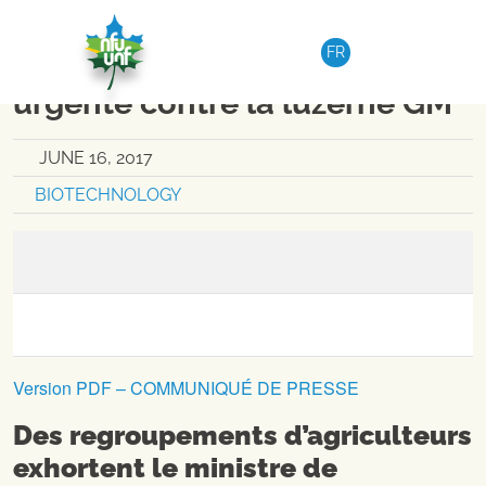
Skip to content
NATIONAL
|
MEDIA RELEASE
FR
Demande d’intervention
urgente contre la luzerne GM
JUNE 16, 2017
BIOTECHNOLOGY
Version PDF – COMMUNIQUÉ DE PRESSE
Des regroupements d’agriculteurs
exhortent le ministre de