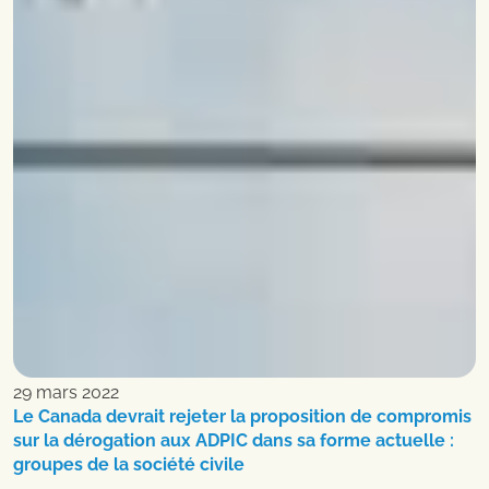
29 mars 2022
Le Canada devrait rejeter la proposition de compromis
sur la dérogation aux ADPIC dans sa forme actuelle :
groupes de la société civile