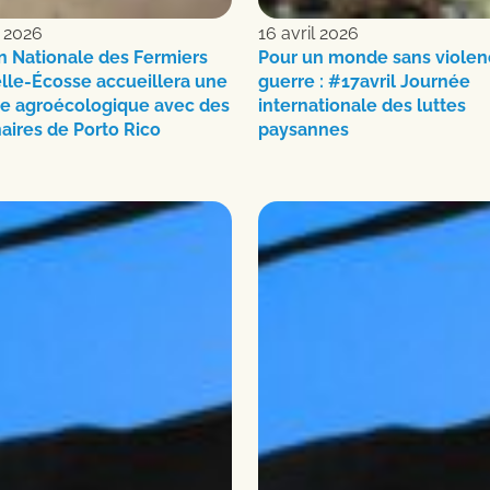
 2026
16 avril 2026
n Nationale des Fermiers
Pour un monde sans violen
lle-Écosse accueillera une
guerre : #17avril Journée
de agroécologique avec des
internationale des luttes
aires de Porto Rico
paysannes