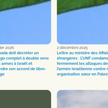
rier 2026
2 décembre 2025
ada doit décréter un
Lettre au ministre des Affai
go complet à double sens
étrangères : L’UNF condam
s armes à Israël et
fermement les attaques de
dre son accord de libre-
l’armée israélienne contre 
ge
organisation sœur en Pales