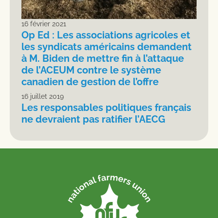
16 février 2021
Op Ed : Les associations agricoles et
les syndicats américains demandent
à M. Biden de mettre fin à l’attaque
de l’ACEUM contre le système
canadien de gestion de l’offre
16 juillet 2019
Les responsables politiques français
ne devraient pas ratifier l’AECG