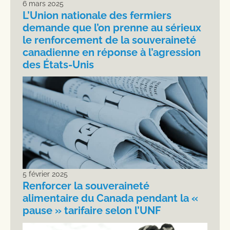
6 mars 2025
L’Union nationale des fermiers
demande que l’on prenne au sérieux
le renforcement de la souveraineté
canadienne en réponse à l’agression
des États-Unis
5 février 2025
Renforcer la souveraineté
alimentaire du Canada pendant la «
pause » tarifaire selon l’UNF