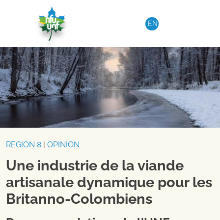
Aller au contenu
EN
REGION 8
|
OPINION
Une industrie de la viande
artisanale dynamique pour les
Britanno-Colombiens