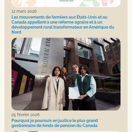
12 mars 2026
Les mouvements de fermiers aux États-Unis et au
Canada appellent à une réforme agraire et à un
développement rural transformateur en Amérique du
Nord
25 février 2026
Pourquoi je poursuis en justice le plus grand
gestionnaire de fonds de pension du Canada