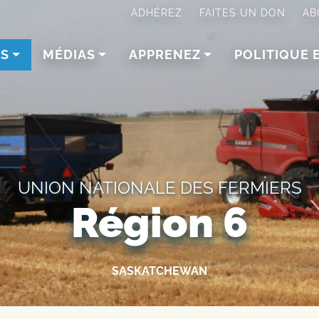
ADHÉREZ
FAITES UN DON
AB
NS
MÉDIAS
APPRENEZ
POLITIQUE 
UNION NATIONALE DES FERMIERS
Région 6
SASKATCHEWAN