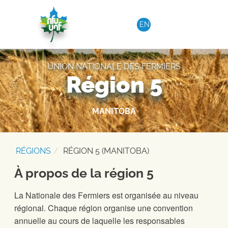
Aller au contenu
EN
UNION NATIONALE DES FERMIERS
Région 5
MANITOBA
RÉGIONS
RÉGION 5 (MANITOBA)
À propos de la région 5
La Nationale des Fermiers est organisée au niveau
régional. Chaque région organise une convention
annuelle au cours de laquelle les responsables