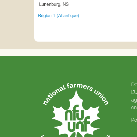
Lunenburg, NS
Région 1 (Atlantique)
De
L’
ag
en
Po