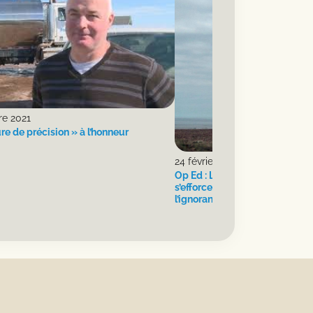
re 2021
ure de précision » à l’honneur
24 février 2021
Op Ed : Le gouvernement de l’Î.
s’efforcent de maintenir les hab
l’ignorance