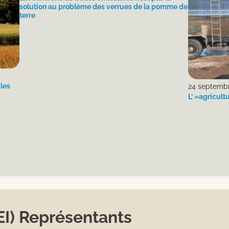
solution au problème des verrues de la pomme de
terre
 les
24 septemb
L’ »agricult
PEI) Représentants