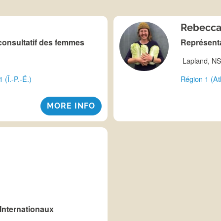
Rebecca
consultatif des femmes
Représenta
Lapland, N
 (Î.-P.-É.)
Région 1 (At
MORE INFO
Internationaux