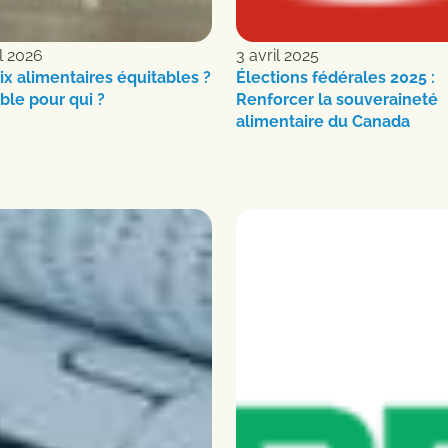
il 2026
3 avril 2025
ix alimentaires équitables ?
Élections fédérales 2025 :
ble pour qui ?
Renforcer la souveraineté
alimentaire du Canada