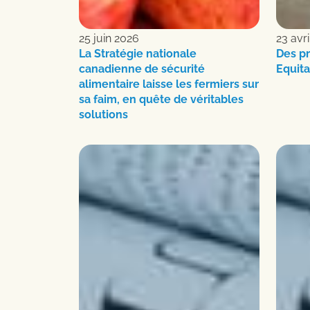
25 juin 2026
23 avr
La Stratégie nationale
Des pr
canadienne de sécurité
Equita
alimentaire laisse les fermiers sur
sa faim, en quête de véritables
solutions