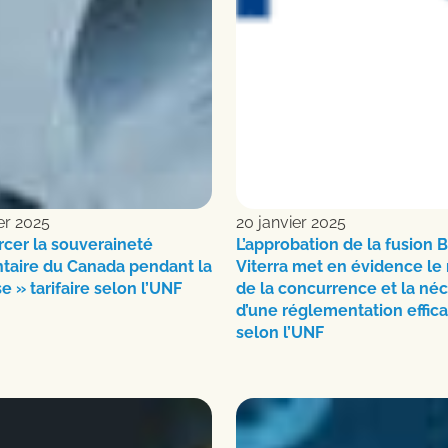
ier 2025
20 janvier 2025
cer la souveraineté
L’approbation de la fusion 
taire du Canada pendant la
Viterra met en évidence le
e » tarifaire selon l’UNF
de la concurrence et la néc
d’une réglementation effica
selon l’UNF