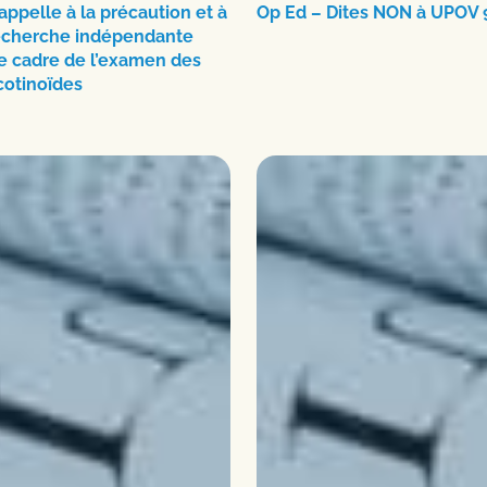
appelle à la précaution et à
Op Ed – Dites NON à UPOV 9
echerche indépendante
e cadre de l’examen des
cotinoïdes