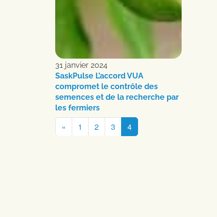
31 janvier 2024
SaskPulse L’accord VUA
compromet le contrôle des
semences et de la recherche par
les fermiers
Navigation
«
1
2
3
4
dans
les
articles