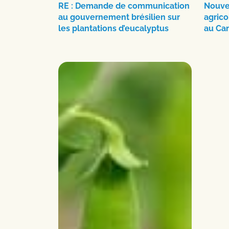
RE : Demande de communication
Nouve
au gouvernement brésilien sur
agrico
les plantations d’eucalyptus
au Ca