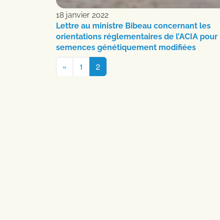
18 janvier 2022
Lettre au ministre Bibeau concernant les
orientations réglementaires de l’ACIA pour 
semences génétiquement modifiées
Navigation
«
1
2
dans
les
articles