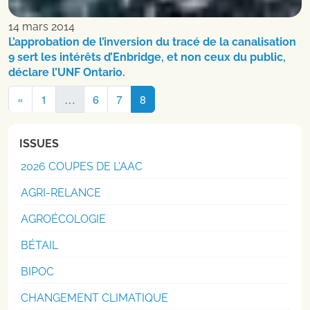
14 mars 2014
L’approbation de l’inversion du tracé de la canalisation
9 sert les intérêts d’Enbridge, et non ceux du public,
déclare l’UNF Ontario.
Navigation
«
1
…
6
7
8
dans
les
ISSUES
articles
2026 COUPES DE L'AAC
AGRI-RELANCE
AGROÉCOLOGIE
BÉTAIL
BIPOC
CHANGEMENT CLIMATIQUE