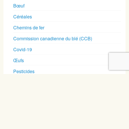
Bœuf
Céréales
Chemins de fer
Commission canadienne du blé (CCB)
Covid-19
Œufs
Pesticides
Porcs
Produits laitiers
Santé mentale
Semences
Terres agricoles