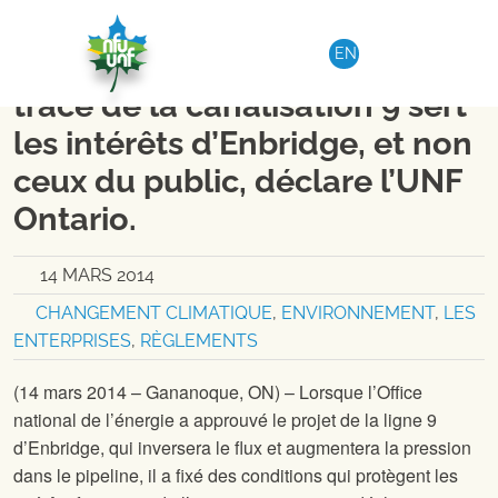
Aller au contenu
REGION 3
|
COMMUNIQUÉ DE PRESSE
EN
L’approbation de l’inversion du
tracé de la canalisation 9 sert
les intérêts d’Enbridge, et non
ceux du public, déclare l’UNF
Ontario.
14 MARS 2014
CHANGEMENT CLIMATIQUE
,
ENVIRONNEMENT
,
LES
ENTERPRISES
,
RÈGLEMENTS
(14 mars 2014 – Gananoque, ON) – Lorsque l’Office
national de l’énergie a approuvé le projet de la ligne 9
d’Enbridge, qui inversera le flux et augmentera la pression
dans le pipeline, il a fixé des conditions qui protègent les