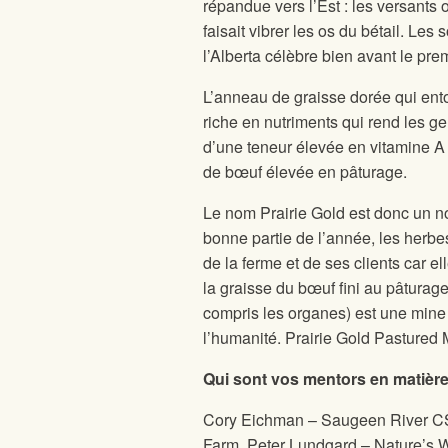
répandue vers l’Est : les versants
faisait vibrer les os du bétail. Le
l’Alberta célèbre bien avant le pre
L’anneau de graisse dorée qui entou
riche en nutriments qui rend les g
d’une teneur élevée en vitamine A 
de bœuf élevée en pâturage.
Le nom Prairie Gold est donc un no
bonne partie de l’année, les herbes
de la ferme et de ses clients car el
la graisse du bœuf fini au pâturage
compris les organes) est une mine d
l’humanité. Prairie Gold Pastured 
Qui sont vos mentors en matière
Cory Eichman – Saugeen River CSA
Farm, Peter Lundgard – Nature’s W