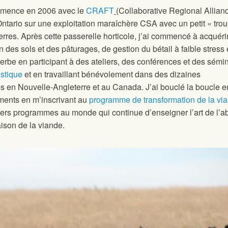
mmence en 2006 avec le
CRAFT
(Collaborative Regional Allianc
Ontario sur une exploitation maraîchère CSA avec un petit « tro
rres. Après cette passerelle horticole, j’ai commencé à acquéri
des sols et des pâturages, de gestion du bétail à faible stress 
erbe en participant à des ateliers, des conférences et des sémin
istique
et en travaillant bénévolement dans des dizaines
es en Nouvelle-Angleterre et au Canada. J’ai bouclé la boucle en
aliments en m’inscrivant au
programme de transformation de la vi
iers programmes au monde qui continue d’enseigner l’art de l’a
aison de la viande.