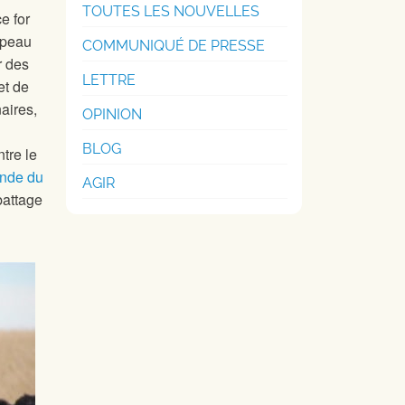
TOUTES LES NOUVELLES
e for
upeau
COMMUNIQUÉ DE PRESSE
r des
LETTRE
et de
aires,
OPINION
BLOG
tre le
ande du
AGIR
battage