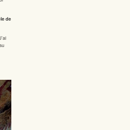
le de
J’ai
eau