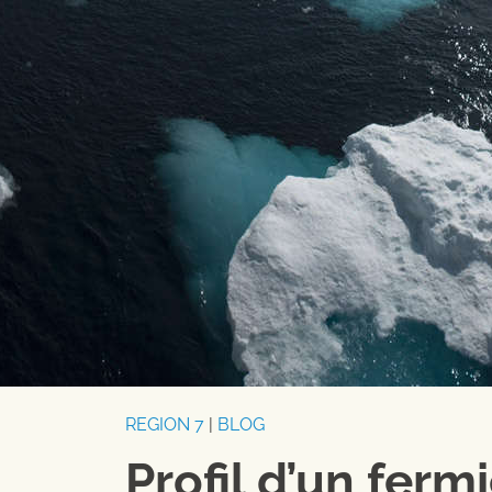
REGION 7
|
BLOG
Profil d’un fermi