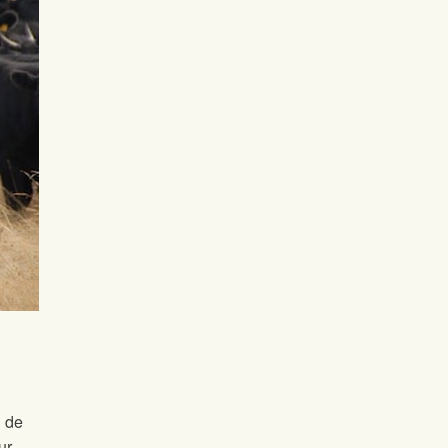
u de
ur