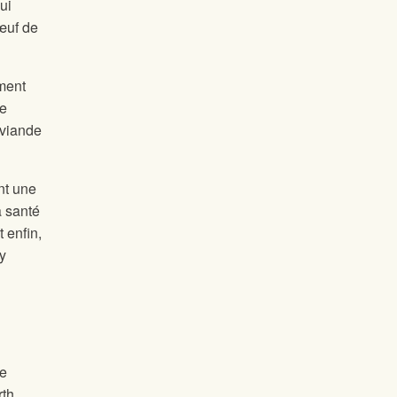
ui
bœuf de
iment
ne
 viande
nt une
a santé
 enfin,
(y
ae
rth