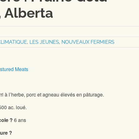
 Alberta
LIMATIQUE
,
LES JEUNES
,
NOUVEAUX FERMIERS
astured Meats
i à l’herbe, porc et agneau élevés en pâturage.
500 ac. loué.
cole ?
6 ans
ture ?