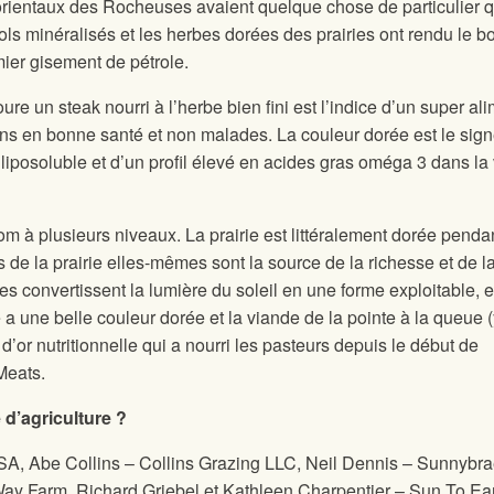
 orientaux des Rocheuses avaient quelque chose de particulier q
s sols minéralisés et les herbes dorées des prairies ont rendu le 
mier gisement de pétrole.
re un steak nourri à l’herbe bien fini est l’indice d’un super al
ens en bonne santé et non malades. La couleur dorée est le sig
liposoluble et d’un profil élevé en acides gras oméga 3 dans la
m à plusieurs niveaux. La prairie est littéralement dorée penda
 de la prairie elles-mêmes sont la source de la richesse et de l
les convertissent la lumière du soleil en une forme exploitable, et
 a une belle couleur dorée et la viande de la pointe à la queue 
’or nutritionnelle qui a nourri les pasteurs depuis le début de
Meats.
 d’agriculture ?
, Abe Collins – Collins Grazing LLC, Neil Dennis – Sunnybr
ay Farm, Richard Griebel et Kathleen Charpentier – Sun To Ea