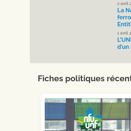
2 avril
La Na
ferr
Enti
1 avril 
L’UNF
d’un
Fiches politiques récen