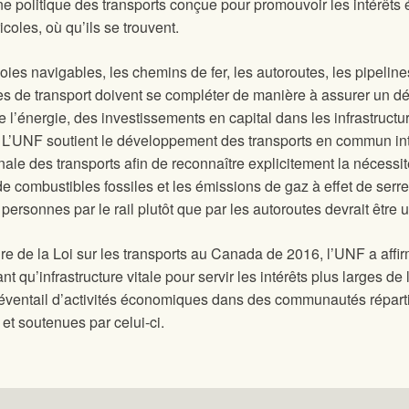
 politique des transports conçue pour promouvoir les intérêt
coles, où qu’ils se trouvent.
ies navigables, les chemins de fer, les autoroutes, les pipelin
ctures de transport doivent se compléter de manière à assurer un 
de l’énergie, des investissements en capital dans les infrastruc
s. L’UNF soutient le développement des transports en commun i
ale des transports afin de reconnaître explicitement la nécessit
 combustibles fossiles et les émissions de gaz à effet de serre
sonnes par le rail plutôt que par les autoroutes devrait être un
e de la Loi sur les transports au Canada de 2016, l’UNF a affir
 qu’infrastructure vitale pour servir les intérêts plus larges d
 éventail d’activités économiques dans des communautés répartie
 et soutenues par celui-ci.