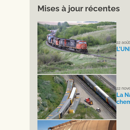
Mises à jour récentes
22 aoû
L’UN
22 nov
La N
chem