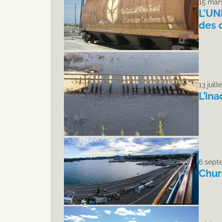
15 mar
L’UN
des 
13 juill
L’in
6 sept
Churc