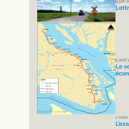
9 juin 
Lett
5 avril
Le se
écon
1 mars
L’ex