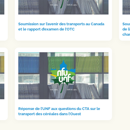
Soumission sur l’avenir des transports au Canada
Soum
et le rapport d’examen de l’OTC
de l
cha
Réponse de l’UNF aux questions du CTA sur le
transport des céréales dans l’Ouest