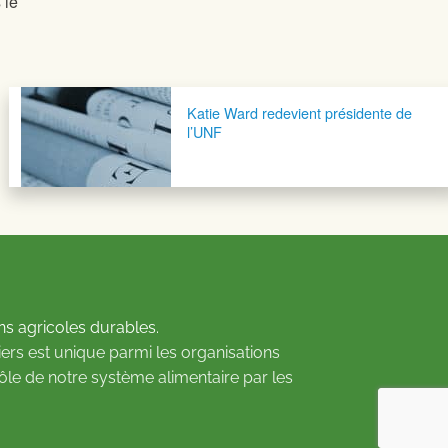
 le
Katie Ward redevient présidente de
l’UNF
ns agricoles durables.
ers est unique parmi les organisations
rôle de notre système alimentaire par les