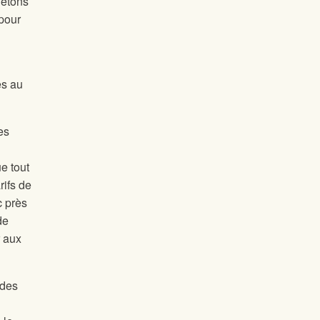
jetons
 pour
es au
es
e tout
rifs de
c près
de
r aux
 des