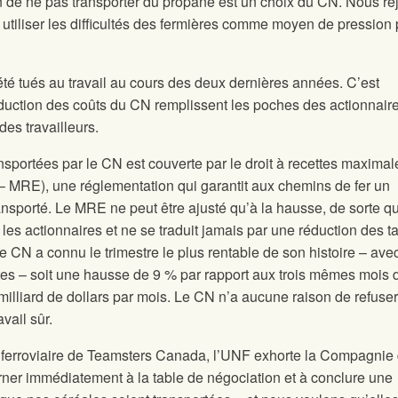
on de ne pas transporter du propane est un choix du CN. Nous re
 à utiliser les difficultés des fermières comme moyen de pression
été tués au travail au cours des deux dernières années. C’est
duction des coûts du CN remplissent les poches des actionnair
des travailleurs.
ansportées par le CN est couverte par le droit à recettes maximal
MRE), une réglementation qui garantit aux chemins de fer un
nsporté. Le MRE ne peut être ajusté qu’à la hausse, de sorte qu
 les actionnaires et ne se traduit jamais par une réduction des ta
le CN a connu le trimestre le plus rentable de son histoire – ave
ttes – soit une hausse de 9 % par rapport aux trois mêmes mois 
milliard de dollars par mois. Le CN n’a aucune raison de refuse
avail sûr.
e ferroviaire de Teamsters Canada, l’UNF exhorte la Compagnie
rner immédiatement à la table de négociation et à conclure une