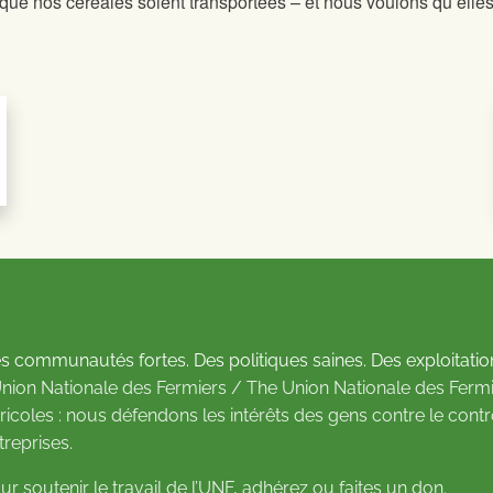
que nos céréales soient transportées – et nous voulons qu’elles
s communautés fortes. Des politiques saines. Des exploitatio
Union Nationale des Fermiers / The Union Nationale des Fermi
ricoles : nous défendons les intérêts des gens contre le cont
treprises.
ur soutenir le travail de l’UNF,
adhérez
ou
faites un don
.