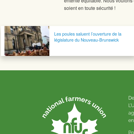
entente équitable. Nous voulons 
soient en toute sécurité !
Navigation postale
Les poules saluent l’ouverture de la
législature du Nouveau-Brunswick
De
L’
ag
en
Po