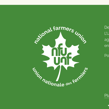
De
L’
ag
en
Po
Pl