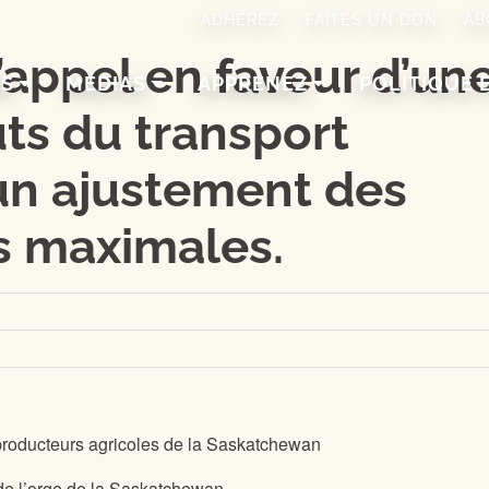
ADHÉREZ
FAITES UN DON
AB
’appel en faveur d’un
NS
MÉDIAS
APPRENEZ
POLITIQUE 
ûts du transport
’un ajustement des
es maximales.
producteurs agricoles de la Saskatchewan
e l’orge de la Saskatchewan