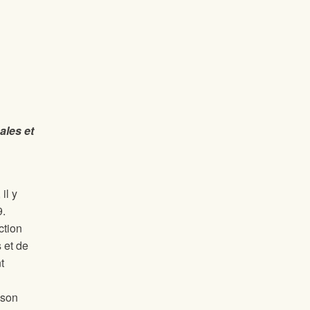
ales et
il y
9.
ction
 et de
t
ison