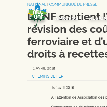
Aller au contenu
NATIONAL
|
COMMUNIQUÉ DE PRESSE
L’UNF soutient l
A PROPOS
RÉGIO
révision des co
ferroviaire et d
droits à recett
1 AVRIL 2015
CHEMINS DE FER
1er avril 2015
A l’attention de
Association des 
Commission de développement d