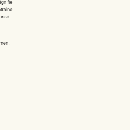
ignifie
ntraîne
passé
amen.