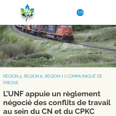
Aller au contenu
EN
REGION 5
,
REGION 6
,
REGION 7
|
COMMUNIQUÉ DE
PRESSE
L’UNF appuie un règlement
négocié des conflits de travail
au sein du CN et du CPKC