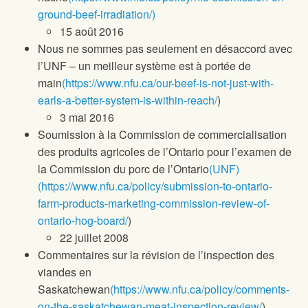
ground-beef-irradiation/)
15 août 2016
Nous ne sommes pas seulement en désaccord avec
l’UNF – un meilleur système est à portée de
main
(https://www.nfu.ca/our-beef-is-not-just-with-
earls-a-better-system-is-within-reach/
)
3 mai 2016
Soumission à la Commission de commercialisation
des produits agricoles de l’Ontario pour l’examen de
la Commission du porc de l’Ontario
(UNF)
(https://www.nfu.ca/policy/submission-to-ontario-
farm-products-marketing-commission-review-of-
ontario-hog-board/
)
22 juillet 2008
Commentaires sur la révision de l’inspection des
viandes en
Saskatchewan
(https://www.nfu.ca/policy/comments-
on-the-saskatchewan-meat-inspection-review/
)