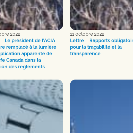
obre 2022
11 octobre 2022
 – Le président de l’ACIA
Lettre – Rapports obligatoi
tre remplacé à la lumière
pour la traçabilité et la
mplication apparente de
transparence
fe Canada dans la
tion des règlements