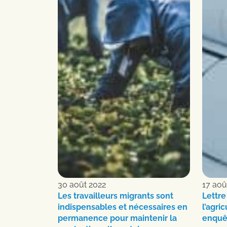
30 août 2022
17 aoû
Les travailleurs migrants sont
Lettre
indispensables et nécessaires en
l’agri
permanence pour maintenir la
enquêt