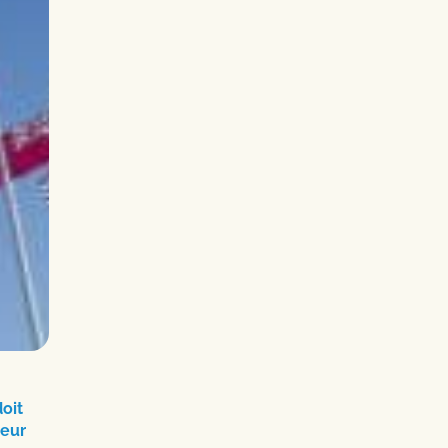
doit
teur