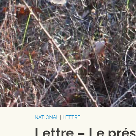
NATIONAL
|
LETTRE
Lettre – Le prés