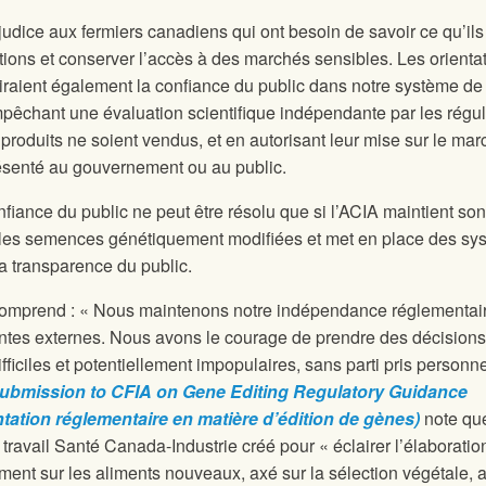
udice aux fermiers canadiens qui ont besoin de savoir ce qu’ils
ations et conserver l’accès à des marchés sensibles. Les orienta
iraient également la confiance du public dans notre système de
pêchant une évaluation scientifique indépendante par les régu
oduits ne soient vendus, et en autorisant leur mise sur le mar
résenté au gouvernement ou au public.
iance du public ne peut être résolu que si l’ACIA maintient son
es les semences génétiquement modifiées et met en place des sy
la transparence du public.
comprend : « Nous maintenons notre indépendance réglementai
nantes externes. Nous avons le courage de prendre des décisions
iciles et potentiellement impopulaires, sans parti pris personne
ubmission to CFIA on Gene Editing Regulatory Guidance
ntation réglementaire en matière d’édition de gènes)
note qu
 travail Santé Canada-Industrie créé pour « éclairer l’élaboratio
ement sur les aliments nouveaux, axé sur la sélection végétale, a