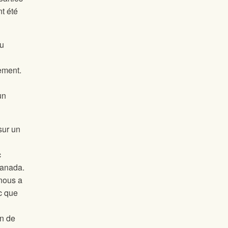
nt été
du
lement.
un
sur un
c
Canada.
 nous a
c que
in de