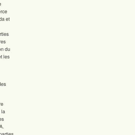
e
erce
da et
ties
res
on du
t les
des
re
 la
es
A.
parties