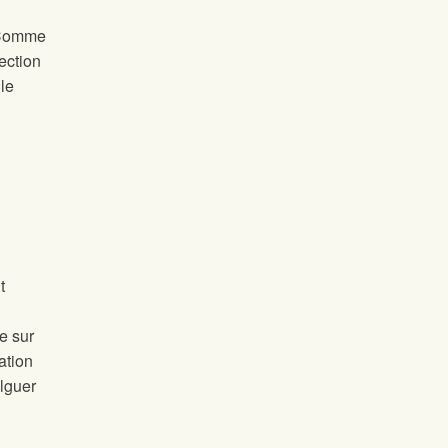
. Comme
ection
le
t
e sur
ation
lguer