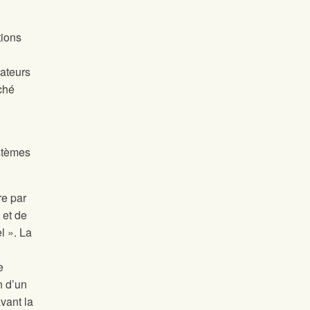
tions
lateurs
ché
stèmes
re par
 et de
l ». La
e
n d’un
vant la