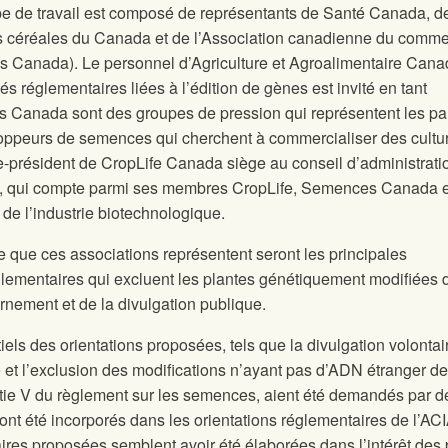
oupe de travail est composé de représentants de Santé Canada, d
s céréales du Canada et de l’Association canadienne du comm
 Canada). Le personnel d’Agriculture et Agroalimentaire Cana
és réglementaires liées à l’édition de gènes est invité en tant
s Canada sont des groupes de pression qui représentent les par
loppeurs de semences qui cherchent à commercialiser des cultu
-président de CropLife Canada siège au conseil d’administrati
, qui compte parmi ses membres CropLife, Semences Canada e
 de l’industrie biotechnologique.
e que ces associations représentent seront les principales
églementaires qui excluent les plantes génétiquement modifiées 
rnement et de la divulgation publique.
els des orientations proposées, tels que la divulgation volontai
 et l’exclusion des modifications n’ayant pas d’ADN étranger de
rtie V du règlement sur les semences, aient été demandés par d
 ont été incorporés dans les orientations réglementaires de l’ACI
aires proposées semblent avoir été élaborées dans l’intérêt des 