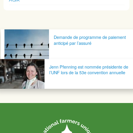
Navigation postale
Demande de programme de paiement
anticipé par l’assuré
Jenn Pfenning est nommée présidente de
l’UNF lors de la 53e convention annuelle