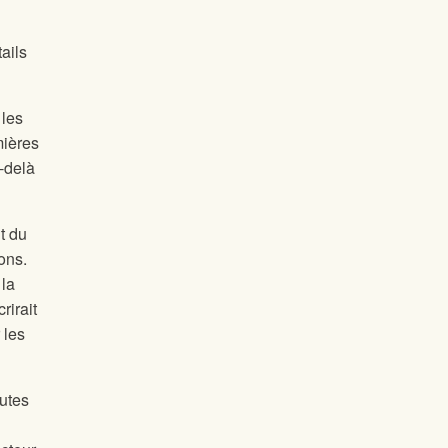
ails
 les
mières
u-delà
t du
ons.
 la
rirait
 les
utes