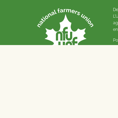
De
L’
ag
en
Po
Pl
© 