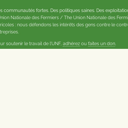
s communautés fortes. Des politiques saines. Des exploitatio
Union Nationale des Fermiers / The Union Nationale des Fermi
ricoles : nous défendons les intérêts des gens contre le cont
treprises.
ur soutenir le travail de l’UNF,
adhérez
ou
faites un don
.
us d’informations sur les contacts
Carrières à l’UNF
Politique de confidentialité
2026