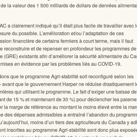
de la valeur des 1 500 milliards de dollars de denrées alimenta
 a clairement indiqué qu’il était plus facile de travailler avec 
ure du possible. L’amélioration et/ou l’adaptation de ces
ion financière de certains fermiers à court terme, mais il faut
 de reconstruire et de repenser en profondeur les programmes de
se (GRE) existants afin d’améliorer la sécurité alimentaire du C
s mises en évidence par les problèmes liés au COVID-19.
ns que le programme Agri-stabilité soit reconfiguré selon les
— avant que le gouvernement Harper ne réduise drastiquement l
mières qui utilisent le programme. Le fait d’exiger une baisse de
ant de 15 % et maintenant de 30 %) pour déclencher les paieme
er la marge de référence au montant le moins élevé entre la ma
nne des dépenses admissibles a entraîné l’abandon du program
u’aujourd’hui, moins d’un tiers des agriculteurs du Canada y ad
nt inscrites au programme Agri-stabilité sont donc plus exposé