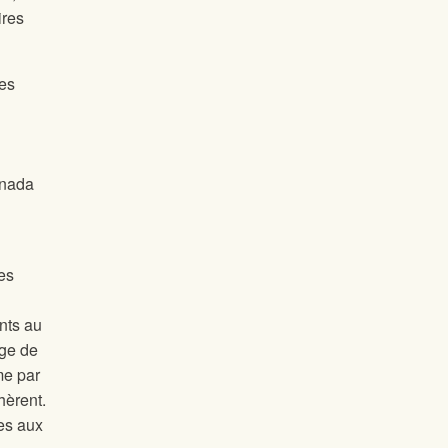
ires
les
anada
es
nts au
rge de
me par
hèrent.
es aux