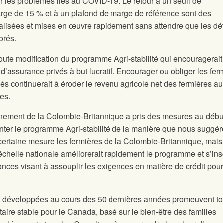
ar les problèmes liés au COVID-19. Le retour à un seuil de
rge de 15 % et à un plafond de marge de référence sont des
éalisées et mises en œuvre rapidement sans attendre que les dét
orés.
te modification du programme Agri-stabilité qui encouragerait
 d’assurance privés à but lucratif. Encourager ou obliger les fer
vés continuerait à éroder le revenu agricole net des fermières a
es.
ement de la Colombie-Britannique a pris des mesures au débu
ter le programme Agri-stabilité de la manière que nous suggér
ertaine mesure les fermières de la Colombie-Britannique, mais
l’échelle nationale améliorerait rapidement le programme et s’insc
nonces visant à assouplir les exigences en matière de crédit pour
NF développées au cours des 50 dernières années promeuvent to
aire stable pour le Canada, basé sur le bien-être des familles