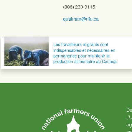
(306) 230-9115
qualman@nfu.ca
Navigation postale
Les travailleurs migrants sont
indispensables et nécessaires en
permanence pour maintenir la
production alimentaire au Canada
De
L’
ag