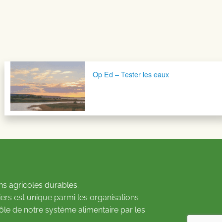
Op Ed – Tester les eaux
ns agricoles durables.
ers est unique parmi les organisations
rôle de notre système alimentaire par les