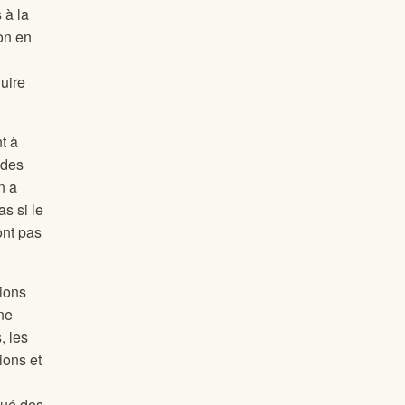
 à la
ion en
uire
t à
 des
n a
s si le
ont pas
sions
ne
, les
ions et
oué des