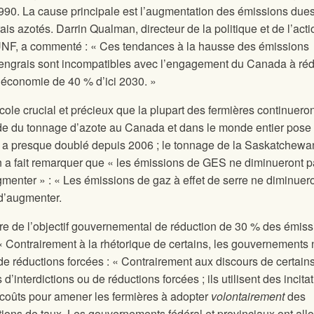
990. La cause principale est l’augmentation des émissions dues
grais azotés. Darrin Qualman, directeur de la politique et de l’act
l’UNF, a commenté : « Ces tendances à la hausse des émissions
s engrais sont incompatibles avec l’engagement du Canada à réd
’économie de 40 % d’ici 2030. »
icole crucial et précieux que la plupart des fermières continueron
pide du tonnage d’azote au Canada et dans le monde entier pose
a presque doublé depuis 2006 ; le tonnage de la Saskatchewa
a fait remarquer que « les émissions de GES ne diminueront pa
menter » : « Les émissions de gaz à effet de serre ne diminuer
 d’augmenter.
aire de l’objectif gouvernemental de réduction de 30 % des émis
 « Contrairement à la rhétorique de certains, les gouvernements 
de réductions forcées : « Contrairement aux discours de certains
nterdictions ou de réductions forcées ; ils utilisent des incitat
oûts pour amener les fermières à adopter
volontairement
des
tions de taux. Les gouvernements fédéral et provinciaux ont all