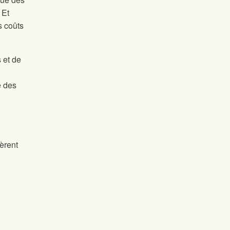
 Et
s coûts
 et de
é des
pèrent