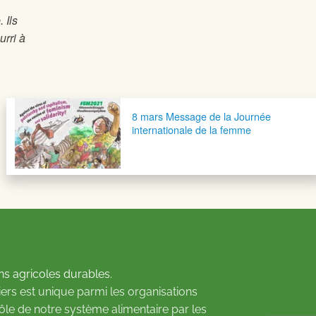
 Ils
rri à
8 mars Message de la Journée
internationale de la femme
ns agricoles durables.
ers est unique parmi les organisations
rôle de notre système alimentaire par les