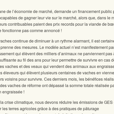
tisane de l’économie de marché, demande un financement public 
incapables de gagner leur vie sur le marché, alors que, dans le
s contribuables paient des prix records pour la viande de bœ
ne fonctionne pas comme annoncé !
vaches continue de diminuer à un rythme alarmant, il est certai
 prenne des mesures. Le modèle actuel n’est manifestement pa
issement qui élèvent des milliers d’animaux ne parviennent pas 
ffisante au fil des ans pour leur permettre de survivre en cas d
 des vaches et des veaux qui vendent des animaux aux engraiss
es éleveurs qui élèvent plusieurs centaines de vaches en vienne
s voisins pour survivre. Ces derniers mois, les bénéfices réali
 des vaches de réforme ont dépassé la somme totale réalisée p
n engraissée !
la crise climatique, nous devons réduire les émissions de GES 
les terres agricoles grâce à des pratiques de pâturage