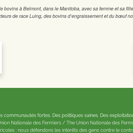
de bovins à Belmont, dans le Manitoba, avec sa femme et sa fille.
teurs de race Luing, des bovins d’engraissement et du bœuf nou
s communautés fortes. Des politiques saines. Des exploitatio
Union Nationale des Fermiers / The Union Nationale des Fermi
ricoles : nous défendons les intérêts des gens contre le cont