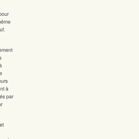
pour
 même
uf.
nement
s
à
e
eurs
nt à
sés par
ar
et