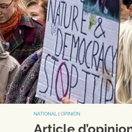
NATIONAL
|
OPINION
Article d’opinio