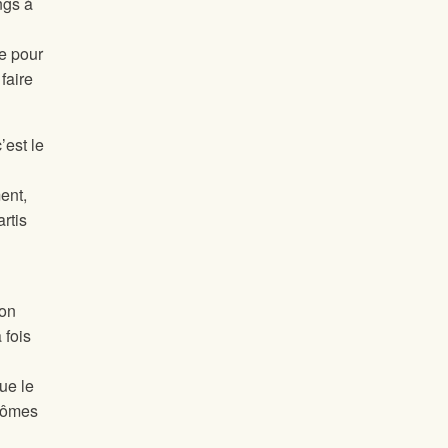
ngs à
re pour
faire
’est le
ent,
rtis
ion
 fois
ue le
ptômes