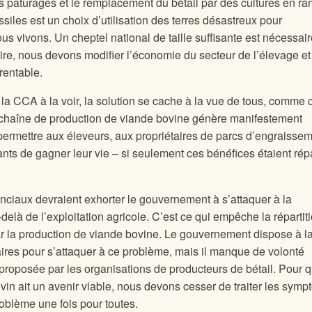
s pâturages et le remplacement du bétail par des cultures en ra
ssiles est un choix d’utilisation des terres désastreux pour
s vivons. Un cheptel national de taille suffisante est nécessai
aire, nous devons modifier l’économie du secteur de l’élevage et 
 rentable.
la CCA à la voir, la solution se cache à la vue de tous, comme c
a chaîne de production de viande bovine génère manifestement
ermettre aux éleveurs, aux propriétaires de parcs d’engraissem
ants de gagner leur vie – si seulement ces bénéfices étaient répa
ciaux devraient exhorter le gouvernement à s’attaquer à la
delà de l’exploitation agricole. C’est ce qui empêche la répartit
ar la production de viande bovine. Le gouvernement dispose à la
saires pour s’attaquer à ce problème, mais il manque de volonté
re proposée par les organisations de producteurs de bétail. Pour q
vin ait un avenir viable, nous devons cesser de traiter les sym
roblème une fois pour toutes.