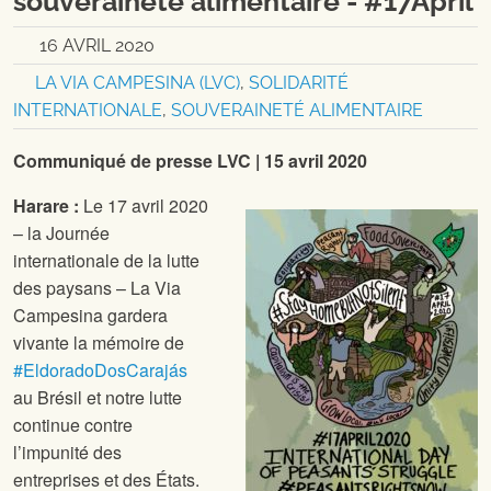
souveraineté alimentaire - #17April
16 AVRIL 2020
LA VIA CAMPESINA (LVC)
,
SOLIDARITÉ
INTERNATIONALE
,
SOUVERAINETÉ ALIMENTAIRE
Communiqué de presse LVC | 15 avril 2020
Harare :
Le 17 avril 2020
– la Journée
internationale de la lutte
des paysans – La Via
Campesina gardera
vivante la mémoire de
#EldoradoDosCarajás
au Brésil et notre lutte
continue contre
l’impunité des
entreprises et des États.