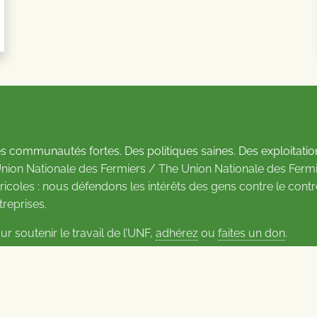
s communautés fortes. Des politiques saines. Des exploitatio
Union Nationale des Fermiers / The Union Nationale des Fermi
ricoles : nous défendons les intérêts des gens contre le cont
treprises.
ur soutenir le travail de l’UNF,
adhérez
ou
faites un don
.