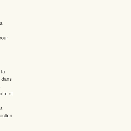
la
pour
 la
, dans
s
aire et
es
tection