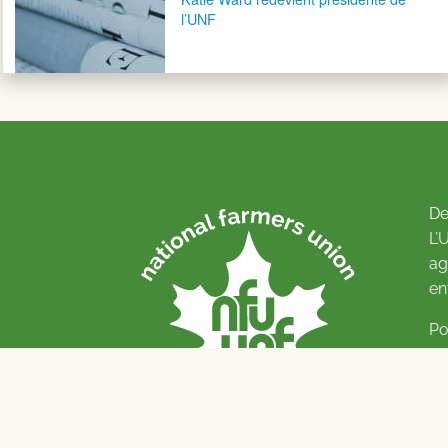
l’UNF
De
L’
ag
en
Po