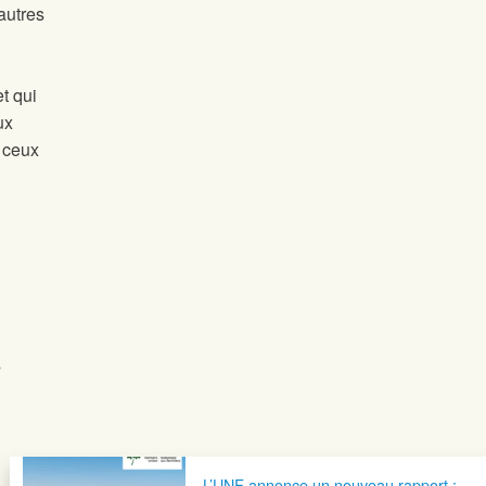
autres
t qui
ux
 ceux
s
L’UNF annonce un nouveau rapport :