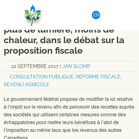
Aller au contenu
NATIONAL
|
OPINION
EN
Les fermières ont besoin de
plus de lumière, moins de
chaleur, dans le débat sur la
proposition fiscale
22 SEPTEMBRE 2017
|
JAN SLOMP
CONSULTATION PUBLIQUE
,
RÉFORME FISCALE
,
REVENU AGRICOLE
Le gouvernement fédéral propose de modifier la loi relative
à l’impôt sur le revenu afin de percevoir des recettes auprès
des sociétés qui utilisent certaines mesures comme des
échappatoires pour mettre leurs bénéfices à l’abri de
l’imposition au même taux que les revenus des autres
Canadiens.