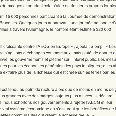
dommages et pourtant cela n’aide en rien leurs propres fermie
mi 15 000 personnes participant à la Journée de démonstration
 Bruxelles. Quelques jours auparavant, une journée nationale d’
villes à travers l’Allemagne, le nombre étant estimé à 320 000
nt croissante contre l’AECG en Europe « , ajoutait Slomp. » Les
 ne s’agit pas d’échanges commerciaux, mais plutôt de donner 
ivre les gouvernements et piétiner sur l’intérêt public. Les mes
ues pour les économies générales des pays impliqués ; elles a
 extraire plus de la richesse qui est créée sur les terres par le
l est tendu au point de rupture alors que de moins en moins de
plus grandes avec des marges toujours plus minces, » déclarait
, nous exhortons nos gouvernements à rejeter l’AECG et leur
e vrai système économique en s’assurant que les bénéfices de 
petites communautés qui créent la richesse réelle. »