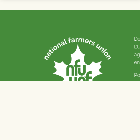
De
L’
ag
en
Po
Pl