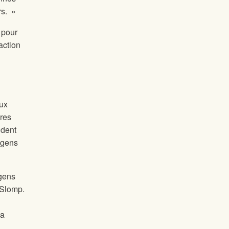
rs. »
 pour
action
aux
ures
ident
s gens
 gens
 Slomp.
la