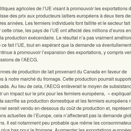
tiques agricoles de l’UE visant à promouvoir les exportations 
aisse des prix aux producteurs laitiers européens à deux tiers de
s années. Les fermiers individuels font faillite et le secteur fait
 cette crise, les pays de l’UE ont affecté des millions d’euros en
la production exécendaire. Le résultat n’a pas vraiment amélior
 de ce fait l’UE, tout en espérant que la demande va éventullemen
ntinue à promouvoir l’expansion des exportations, y compris ver
essions de l’AECG.
nnes de production de lait provenant du Canada en faveur de
s à notre marché du fromage. Cette production pourrait support
nada. Au lieu de cela, l’AECG enlèverait le moyen de subsistan
ir un impact sur le prix pour les fermiers européens, » expliquai
 sacrifie sa production domestique et les fermiers européens n
nel serait vendu en-dessous du coût de production et, représen
ns actuelles de l’Europe, cela n’affecterait pas la demande glo
péens. Il est notamment peu probable que même les consommateu
x plus bas pour le fromage. Augmenter les exportations europé