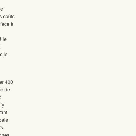
de
s coûts
 face à
é le
t
s le
er 400
ce de
t
’y
tant
bale
rs
ennes