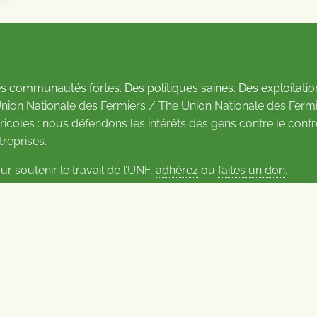
s communautés fortes. Des politiques saines. Des exploitatio
Union Nationale des Fermiers / The Union Nationale des Fermi
ricoles : nous défendons les intérêts des gens contre le cont
treprises.
ur soutenir le travail de l’UNF,
adhérez
ou
faites un don
.
us d’informations sur les contacts
Carrières à l’UNF