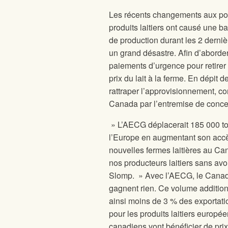
Les récents changements aux poli
produits laitiers ont causé une b
de production durant les 2 dernière
un grand désastre. Afin d’aborder
paiements d’urgence pour retirer 
prix du lait à la ferme. En dépit
rattraper l’approvisionnement, co
Canada par l’entremise de conc
» L’AECG déplacerait 185 000 to
l’Europe en augmentant son accè
nouvelles fermes laitières au Ca
nos producteurs laitiers sans avo
Slomp. » Avec l’AECG, le Canada
gagnent rien. Ce volume addition
ainsi moins de 3 % des exportatio
pour les produits laitiers euro
canadiens vont bénéficier de pri