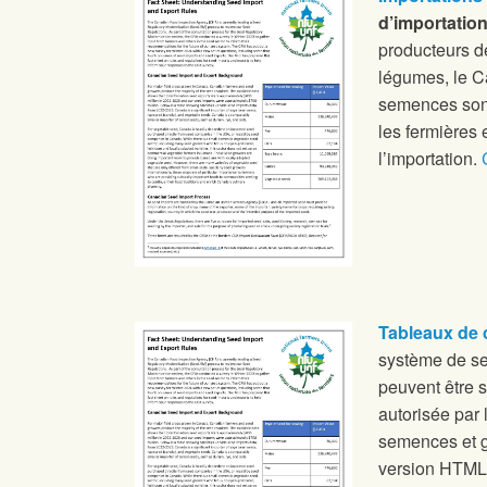
d’importatio
producteurs d
légumes, le C
semences sont
les fermières 
l’importation.
Tableaux de
système de s
peuvent être s
autorisée par 
semences et g
version HTML d