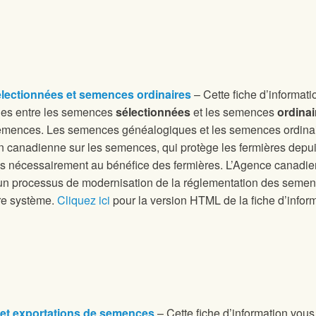
ectionnées et semences ordinaires
– Cette fiche d’informat
udes entre les semences
sélectionnées
et les semences
ordinai
mences. Les semences généalogiques et les semences ordinaire
n canadienne sur les semences, qui protège les fermières depuis
as nécessairement au bénéfice des fermières. L’Agence canadi
un processus de modernisation de la réglementation des semen
re système.
Cliquez ici
pour la version HTML de la fiche d’inform
 et exportations de semences
– Cette fiche d’information vou