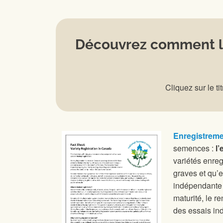
Découvrez comment la
Cliquez sur le t
Enregistreme
semences :
l
variétés enreg
graves et qu’e
indépendante p
maturité, le r
des essais ind