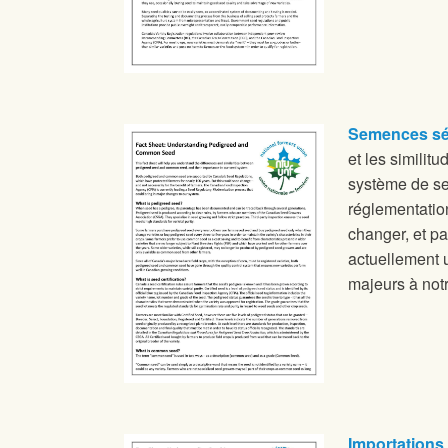
Semences sél
et les similit
système de se
réglementatio
changer, et p
actuellement 
majeurs à not
Importations