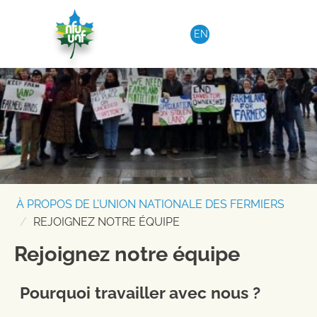
Aller au contenu
EN
À PROPOS DE L’UNION NATIONALE DES FERMIERS
REJOIGNEZ NOTRE ÉQUIPE
Rejoignez notre équipe
Pourquoi travailler avec nous ?