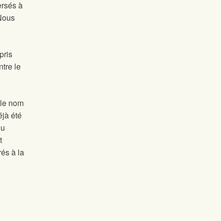
ersés à
 Nous
pris
tre le
 le nom
éjà été
du
t
és à la