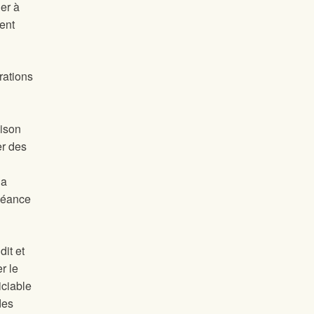
er à
ment
rations
aison
er des
la
 séance
dit et
r le
iciable
des