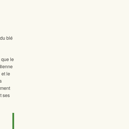
du blé
 que le
dienne
 et le
s
ement
t ses