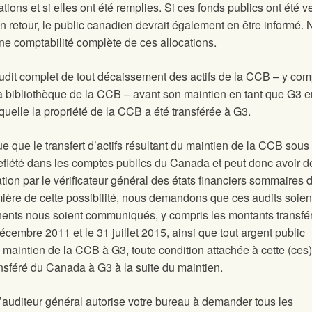
ations et si elles ont été remplies. Si ces fonds publics ont été v
 retour, le public canadien devrait également en être informé.
 comptabilité complète de ces allocations.
it complet de tout décaissement des actifs de la CCB – y com
la bibliothèque de la CCB – avant son maintien en tant que G3 en
uelle la propriété de la CCB a été transférée à G3.
ue que le transfert d’actifs résultant du maintien de la CCB sous
flété dans les comptes publics du Canada et peut donc avoir d
cation par le vérificateur général des états financiers sommaires 
ière de cette possibilité, nous demandons que ces audits soien
inents nous soient communiqués, y compris les montants transfér
embre 2011 et le 31 juillet 2015, ainsi que tout argent public
 maintien de la CCB à G3, toute condition attachée à cette (ces)
ransféré du Canada à G3 à la suite du maintien.
’auditeur général autorise votre bureau à demander tous les