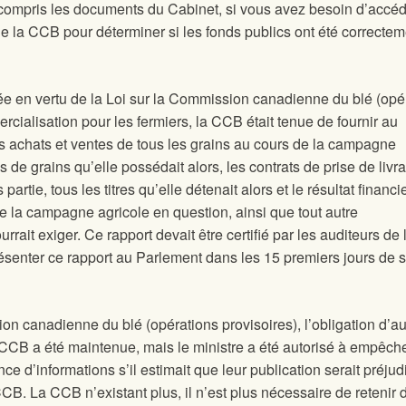
ompris les documents du Cabinet, si vous avez besoin d’accéd
t de la CCB pour déterminer si les fonds publics ont été correcte
e en vertu de la Loi sur la Commission canadienne du blé (opé
ercialisation pour les fermiers, la CCB était tenue de fournir au
es achats et ventes de tous les grains au cours de la campagne
s de grains qu’elle possédait alors, les contrats de prise de livr
partie, tous les titres qu’elle détenait alors et le résultat financi
 de la campagne agricole en question, ainsi que tout autre
rait exiger. Ce rapport devait être certifié par les auditeurs de 
résenter ce rapport au Parlement dans les 15 premiers jours de
ion canadienne du blé (opérations provisoires), l’obligation d’au
 CCB a été maintenue, mais le ministre a été autorisé à empêche
 d’informations s’il estimait que leur publication serait préjud
B. La CCB n’existant plus, il n’est plus nécessaire de retenir 