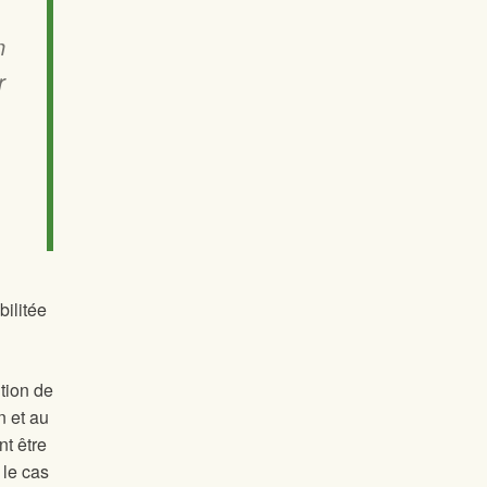
n
r
bilitée
tion de
n et au
nt être
 le cas