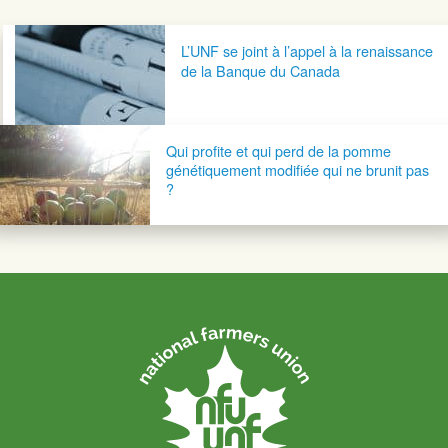
Navigation postale
L’UNF se joint à l’appel à la renaissance
de la Banque du Canada
Qui profite et qui perd de la pomme
génétiquement modifiée qui ne brunit pas
?