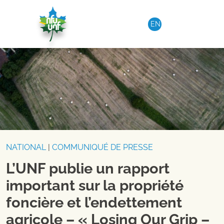
Aller au contenu
EN
NATIONAL
|
COMMUNIQUÉ DE PRESSE
L’UNF publie un rapport
important sur la propriété
foncière et l’endettement
agricole – « Losing Our Grip –