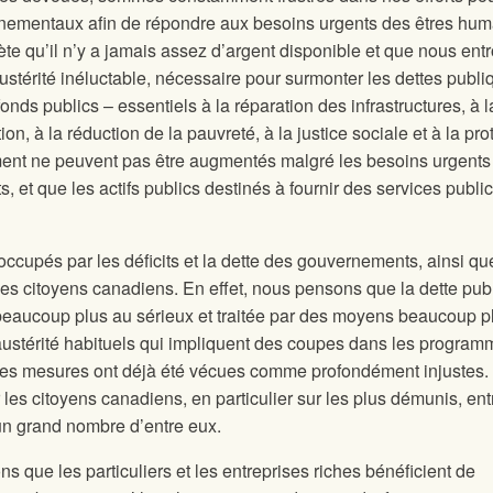
nementaux afin de répondre aux besoins urgents des êtres hum
te qu’il n’y a jamais assez d’argent disponible et que nous ent
stérité inéluctable, nécessaire pour surmonter les dettes publi
onds publics – essentiels à la réparation des infrastructures, à 
on, à la réduction de la pauvreté, à la justice sociale et à la pro
ent ne peuvent pas être augmentés malgré les besoins urgents
ts, et que les actifs publics destinés à fournir des services publi
upés par les déficits et la dette des gouvernements, ainsi qu
des citoyens canadiens. En effet, nous pensons que la dette pub
e beaucoup plus au sérieux et traitée par des moyens beaucoup p
ustérité habituels qui impliquent des coupes dans les program
telles mesures ont déjà été vécues comme profondément injustes.
r les citoyens canadiens, en particulier sur les plus démunis, ent
d’un grand nombre d’entre eux.
 que les particuliers et les entreprises riches bénéficient de