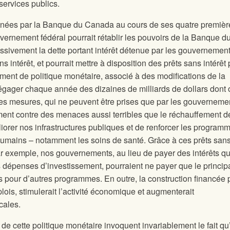
services publics.
nées par la Banque du Canada au cours de ses quatre premièr
vernement fédéral pourrait rétablir les pouvoirs de la Banque d
sivement la dette portant intérêt détenue par les gouvernemen
s intérêt, et pourrait mettre à disposition des prêts sans intérêt
ent de politique monétaire, associé à des modifications de la
 dégager chaque année des dizaines de milliards de dollars dont 
es mesures, qui ne peuvent être prises que par les gouverneme
ment contre des menaces aussi terribles que le réchauffement d
liorer nos infrastructures publiques et de renforcer les program
umains – notamment les soins de santé. Grâce à ces prêts san
 par exemple, nos gouvernements, au lieu de payer des intérêts qu
rs dépenses d’investissement, pourraient ne payer que le principa
les pour d’autres programmes. En outre, la construction financée 
lois, stimulerait l’activité économique et augmenterait
cales.
de cette politique monétaire invoquent invariablement le fait qu