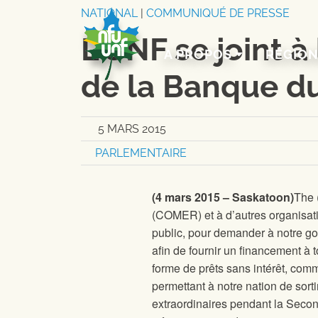
Aller au contenu
NATIONAL
|
COMMUNIQUÉ DE PRESSE
L’UNF se joint à
A PROPOS
RÉGIO
de la Banque d
5 MARS 2015
PARLEMENTAIRE
(4 mars 2015 – Saskatoon)
The
(COMER) et à d’autres organisati
public, pour demander à notre g
afin de fournir un financement à
forme de prêts sans intérêt, comme
permettant à notre nation de sort
extraordinaires pendant la Secon