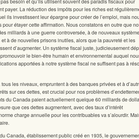
 pas besoin et qu’ils utilisent souvent des paradis fiscaux pour
t payer. La réduction des impôts pour les riches est régulièrem
uel ils investissent leur épargne pour créer de l’emploi, mais no
pour étayer cette affirmation. Nous constatons en outre que no
es milliards à une guerre controversée, à de nouveaux systèm
t à de nouvelles prisons inutiles, alors que la pauvreté et les
essent d’augmenter. Un système fiscal juste, judicieusement dé
à promouvoir le bien-être humain et environnemental auquel nou
cations apportées à notre système fiscal ne suffisent pas à rés
 tous les niveaux, empruntent à des banques privées et à d’aut
térêts sur ces dettes, est crucial pour nos problèmes d’endetteme
 du Canada paient actuellement quelque 60 milliards de doll
 mesure que ces dettes augmentent, avec des taux d’intérêt
orme charge annuelle pour les contribuables va s’alourdir. Mai
aire.
e du Canada, établissement public créé en 1935, le gouverneme