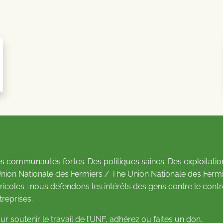
s communautés fortes. Des politiques saines. Des exploitatio
Union Nationale des Fermiers / The Union Nationale des Fermi
ricoles : nous défendons les intérêts des gens contre le cont
treprises.
ur soutenir le travail de l’UNF,
adhérez
ou
faites un don
.