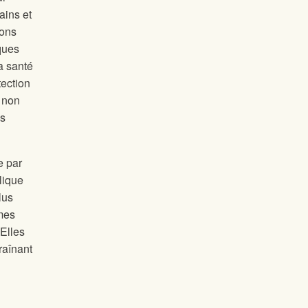
ains et
rons
ques
la santé
tection
 non
cs
e par
lique
lus
mes
 Elles
raînant