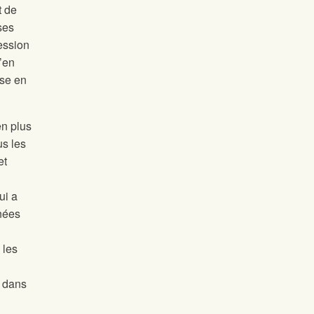
t de
ses
ession
’en
ise en
en plus
us les
et
ui a
nées
 les
l dans