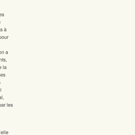
es
u
ts à
 pour
on a
nts,
e la
mes
s
i
l,
par les
’elle