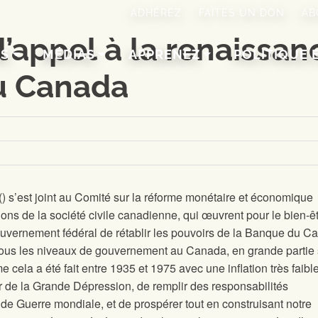
ADHÉREZ
FAITES UN DON
AB
 l’appel à la renaissan
NS
MÉDIAS
APPRENEZ
POLITIQUE 
u Canada
(
) s’est joint au Comité sur la réforme monétaire et économique
ons de la société civile canadienne, qui œuvrent pour le bien-ê
ouvernement fédéral de rétablir les pouvoirs de la Banque du C
 tous les niveaux de gouvernement au Canada, en grande partie
 cela a été fait entre 1935 et 1975 avec une inflation très faible
ir de la Grande Dépression, de remplir des responsabilités
de Guerre mondiale, et de prospérer tout en construisant notre