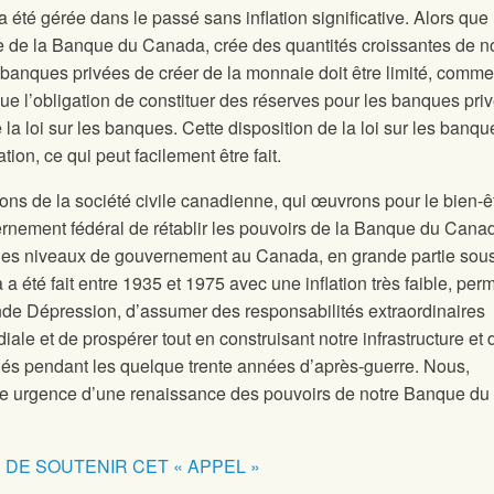
e a été gérée dans le passé sans inflation significative. Alors que 
e de la Banque du Canada, crée des quantités croissantes de n
banques privées de créer de la monnaie doit être limité, comme
ue l’obligation de constituer des réserves pour les banques pri
a loi sur les banques. Cette disposition de la loi sur les banqu
lation, ce qui peut facilement être fait.
ons de la société civile canadienne, qui œuvrons pour le bien-ê
rnement fédéral de rétablir les pouvoirs de la Banque du Canad
s les niveaux de gouvernement au Canada, en grande partie sou
a été fait entre 1935 et 1975 avec une inflation très faible, per
rande Dépression, d’assumer des responsabilités extraordinaires
e et de prospérer tout en construisant notre infrastructure et 
és pendant les quelque trente années d’après-guerre. Nous,
e urgence d’une renaissance des pouvoirs de notre Banque du
DE SOUTENIR CET « APPEL »