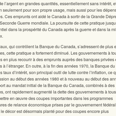
de l’argent en grandes quantités, essentiellement sans intérêt, e
on seulement pour son propre usage, mais aussi pour les dépen
és. Ces emprunts ont aidé le Canada à sortir de la Grande Dépr
la Seconde Guerre mondiale. La poursuite de cette pratique jusqu
ntiel dans la prospérité du Canada après la guerre et dans la m
x.
x, qui contrôlent la Banque du Canada, s’adressent de plus 
s, cette pratique a fortement diminué. Les gouvernements à to
s en plus recourir à des emprunts auprès des banques privées 
is à l’étranger. En outre, à la fin des années 1970, la Banque du
ux d’intérêt, son principal outil de lutte contre l’inflation, ce q
ession au début des années 1980 et à nouveau au début des an
rt au mandat initial de la Banque du Canada, combinés à des
hes, ont rapidement augmenté la dette des gouvernements à tous
r mettre en œuvre des coupes importantes dans les programmes
ures de relance économique prises par le gouvernement fédéra
e, le décor est désormais planté pour des coupes encore plus