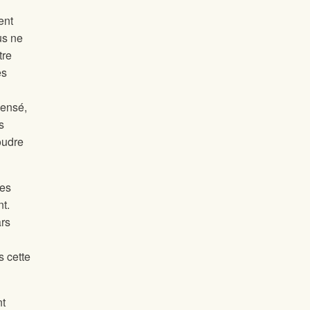
ent
us ne
tre
es
pensé,
s
oudre
res
nt.
ars
s cette
nt