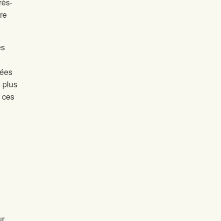
rès-
re
es
nées
 plus
t ces
ur