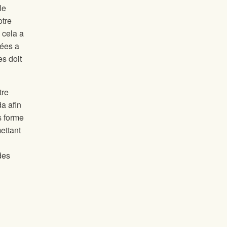
le
otre
 cela a
vées a
es doit
tre
a afin
s forme
mettant
des