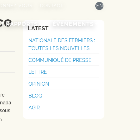
ONNEZ-VOUS
CONTACT
EN
ce
ET RAPPORTS
ÉVÉNEMENTS
LATEST
NATIONALE DES FERMIERS :
TOUTES LES NOUVELLES
COMMUNIQUÉ DE PRESSE
LETTRE
OPINION
tre
BLOG
anada
AGIR
 sous
,