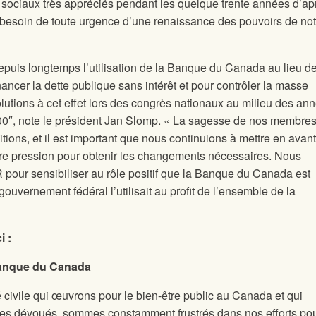
 sociaux très appréciés pendant les quelque trente années d’ap
besoin de toute urgence d’une renaissance des pouvoirs de not
puis longtemps l’utilisation de la Banque du Canada au lieu d
ancer la dette publique sans intérêt et pour contrôler la masse
lutions à cet effet lors des congrès nationaux au milieu des an
0″, note le président Jan Slomp. « La sagesse de nos membres
ions, et il est important que nous continuions à mettre en avan
ire pression pour obtenir les changements nécessaires. Nous
pour sensibiliser au rôle positif que la Banque du Canada est
 gouvernement fédéral l’utilisait au profit de l’ensemble de la
i :
Banque du Canada
 civile qui œuvrons pour le bien-être public au Canada et qui
es dévoués, sommes constamment frustrés dans nos efforts po