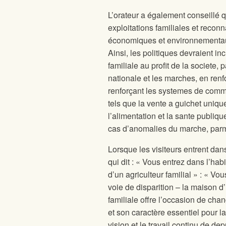
L’orateur a également conseillé qu
exploitations familiales et recon
économiques et environnementaux 
Ainsi, les politiques devraient inc
familiale au profit de la societe,
nationale et les marches, en renfo
renforçant les systemes de comme
tels que la vente a guichet unique 
l’alimentation et la sante publiqu
cas d’anomalies du marche, parm
Lorsque les visiteurs entrent dan
qui dit : « Vous entrez dans l’h
d’un agriculteur familial » : « Vo
voie de disparition – la maison d’
familiale offre l’occasion de chan
et son caractère essentiel pour l
vision et le travail continu de
depu