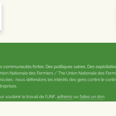
s communautés fortes. Des politiques saines. Des exploitatio
Union Nationale des Fermiers / The Union Nationale des Fermi
ricoles : nous défendons les intérêts des gens contre le cont
treprises.
ur soutenir le travail de l’UNF,
adhérez
ou
faites un don
.