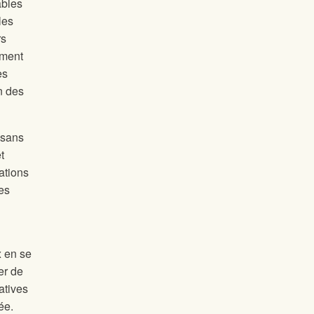
ables
les
rs
ement
es
n des
 sans
t
ations
les
x en se
er de
atives
ée.