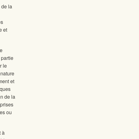
 de la
es
e et
ne
 partie
r le
 nature
ment et
iques
n de la
eprises
les ou
t à