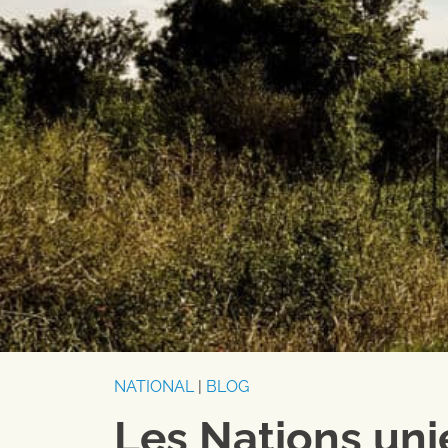
NATIONAL
|
BLOG
Les Nations unie