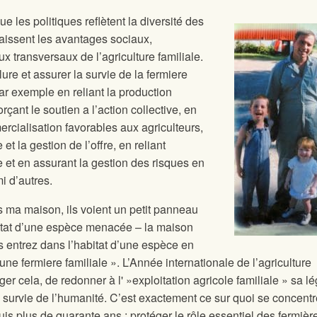
e les politiques reflètent la diversité des
naissent les avantages sociaux,
transversaux de l’agriculture familiale.
lure et assurer la survie de la fermiere
 par exemple en reliant la production
rçant le soutien a l’action collective, en
rcialisation favorables aux agriculteurs,
et la gestion de l’offre, en reliant
e et en assurant la gestion des risques en
i d’autres.
s ma maison, ils voient un petit panneau
abitat d’une espèce menacée – la maison
us entrez dans l’habitat d’une espèce en
une fermiere familiale ». L’Année internationale de l’agriculture
ger cela, de redonner à l' »exploitation agricole familiale » sa lé
a survie de l’humanité. C’est exactement ce sur quoi se concentr
is plus de quarante ans : protéger le rôle essentiel des fermièr