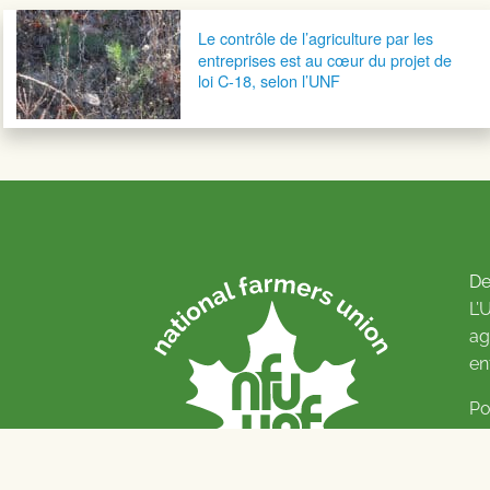
Navigation postale
Le contrôle de l’agriculture par les
entreprises est au cœur du projet de
loi C-18, selon l’UNF
De
L’
ag
en
Po