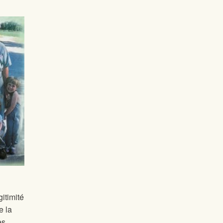
gitimité
e la
es