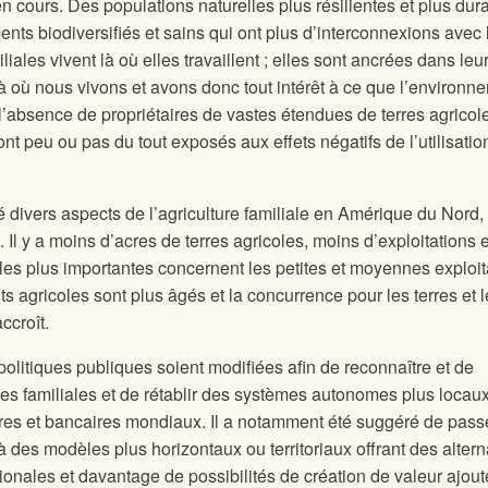
cours. Des populations naturelles plus résilientes et plus dur
ts biodiversifiés et sains qui ont plus d’interconnexions avec 
ales vivent là où elles travaillent ; elles sont ancrées dans leu
 où nous vivons et avons donc tout intérêt à ce que l’environn
 l’absence de propriétaires de vastes étendues de terres agricol
ont peu ou pas du tout exposés aux effets négatifs de l’utilisatio
 divers aspects de l’agriculture familiale en Amérique du Nord,
Il y a moins d’acres de terres agricoles, moins d’exploitations e
 les plus importantes concernent les petites et moyennes exploit
ts agricoles sont plus âgés et la concurrence pour les terres et 
ccroît.
olitiques publiques soient modifiées afin de reconnaître et de
oles familiales et de rétablir des systèmes autonomes plus locau
res et bancaires mondiaux. Il a notamment été suggéré de pass
 des modèles plus horizontaux ou territoriaux offrant des altern
onales et davantage de possibilités de création de valeur ajout