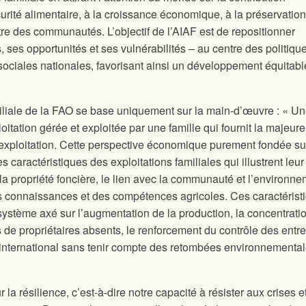
curité alimentaire, à la croissance économique, à la préservation
être des communautés. L’objectif de l’AIAF est de repositionner
es, ses opportunités et ses vulnérabilités – au centre des politiqu
sociales nationales, favorisant ainsi un développement équitabl
amiliale de la FAO se base uniquement sur la main-d’œuvre : « U
loitation gérée et exploitée par une famille qui fournit la majeure
l’exploitation. Cette perspective économique purement fondée su
s caractéristiques des exploitations familiales qui illustrent leur
 la propriété foncière, le lien avec la communauté et l’environne
des connaissances et des compétences agricoles. Ces caractérist
système axé sur l’augmentation de la production, la concentratio
s de propriétaires absents, le renforcement du contrôle des entr
international sans tenir compte des retombées environnementa
 la résilience, c’est-à-dire notre capacité à résister aux crises e