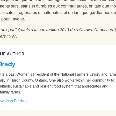
aliments sûrs, sains et durables aux communautés, en tant que mo
ocales, régionales et nationales, et en tant que gardiennes de
 pour l’avenir.
 aux participants à la convention 2013 de
à Ottawa. Ci-dessus, 
vers 1997.
THE AUTHOR
Brady
 is a past Women’s President of the National Farmers Union, and far
amily in Huron County, Ontario. She also works within her community to
uitable, sustainable and resilient food system that appreciates and
amily farms.
s by Joan Brady »