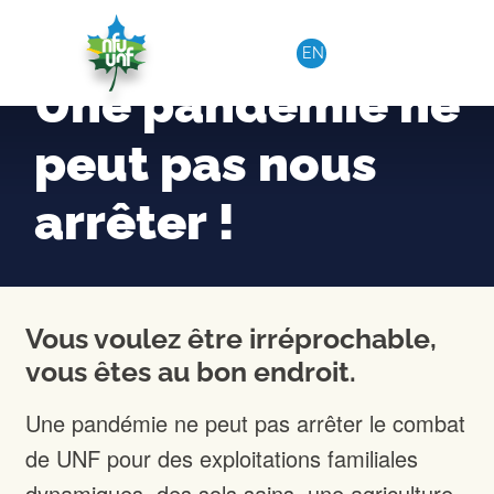
Aller au contenu
EN
Une pandémie ne
peut pas nous
arrêter !
Vous voulez être irréprochable,
vous êtes au bon endroit.
Une pandémie ne peut pas arrêter le combat
de UNF pour des exploitations familiales
dynamiques, des sols sains, une agriculture