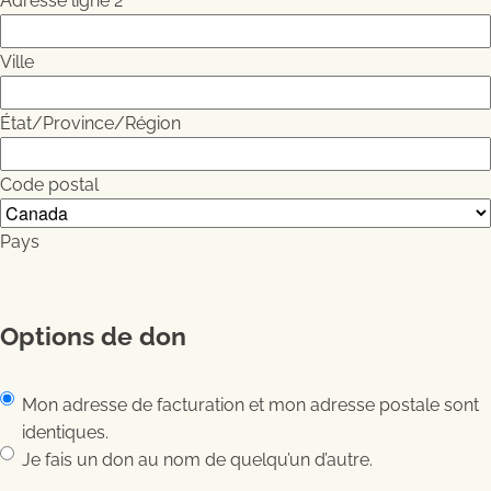
Adresse ligne 2
Ville
État/Province/Région
Code postal
Pays
Options de don
Options de don
Mon adresse de facturation et mon adresse postale sont
identiques.
Je fais un don au nom de quelqu’un d’autre.