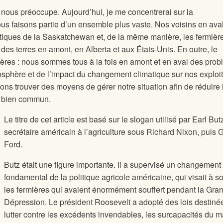
 nous préoccupe. Aujourd’hui, je me concentrerai sur la
us faisons partie d’un ensemble plus vaste. Nos voisins en aval
litiques de la Saskatchewan et, de la même manière, les fermièr
 des terres en amont, en Alberta et aux États-Unis. En outre, le
ières : nous sommes tous à la fois en amont et en aval des pro
mosphère et de l’impact du changement climatique sur nos exploi
s trouver des moyens de gérer notre situation afin de réduire 
e bien commun.
Le titre de cet article est basé sur le slogan utilisé par Earl But
secrétaire américain à l’agriculture sous Richard Nixon, puis 
Ford.
Butz était une figure importante. Il a supervisé un changement
fondamental de la politique agricole américaine, qui visait à so
les fermières qui avaient énormément souffert pendant la Gra
Dépression. Le président Roosevelt a adopté des lois destiné
lutter contre les excédents invendables, les surcapacités du m