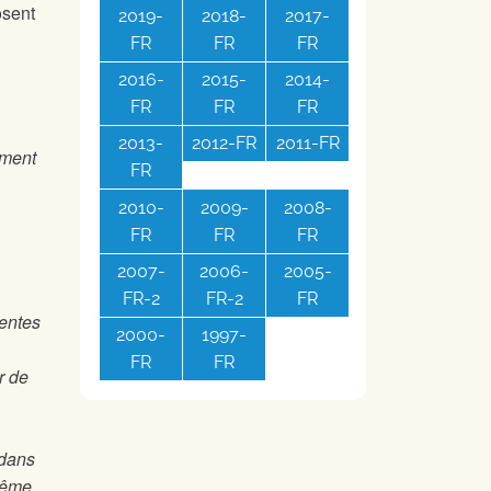
osent
2019-
2018-
2017-
FR
FR
FR
2016-
2015-
2014-
FR
FR
FR
2013-
2012-FR
2011-FR
ement
FR
2010-
2009-
2008-
FR
FR
FR
2007-
2006-
2005-
FR-2
FR-2
FR
ventes
2000-
1997-
FR
FR
r de
 dans
 même