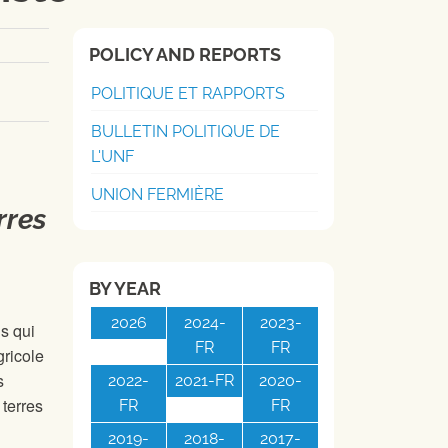
POLICY AND REPORTS
POLITIQUE ET RAPPORTS
BULLETIN POLITIQUE DE
L'UNF
UNION FERMIÈRE
rres
BY YEAR
2026
2024-
2023-
s qui
FR
FR
gricole
s
2022-
2021-FR
2020-
 terres
FR
FR
2019-
2018-
2017-