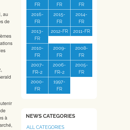
FR
FR
FR
, au
2016-
2015-
2014-
es de
FR
FR
FR
2013-
2012-FR
2011-FR
blèmes
FR
tations
2010-
2009-
2008-
les
FR
FR
FR
2007-
2006-
2005-
z,
FR-2
FR-2
FR
Gerald
2000-
1997-
FR
FR
utenir
nde
NEWS CATEGORIES
es à
arché,
ALL CATEGORIES