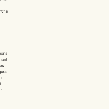
ici à
nons
nant
es
ques
n
t
er