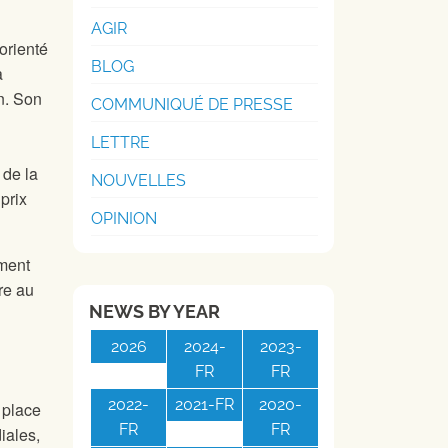
AGIR
orienté
BLOG
à
n. Son
COMMUNIQUÉ DE PRESSE
LETTRE
 de la
NOUVELLES
prix
OPINION
ment
ure au
NEWS BY YEAR
2026
2024-
2023-
FR
FR
2022-
2021-FR
2020-
 place
FR
FR
iales,