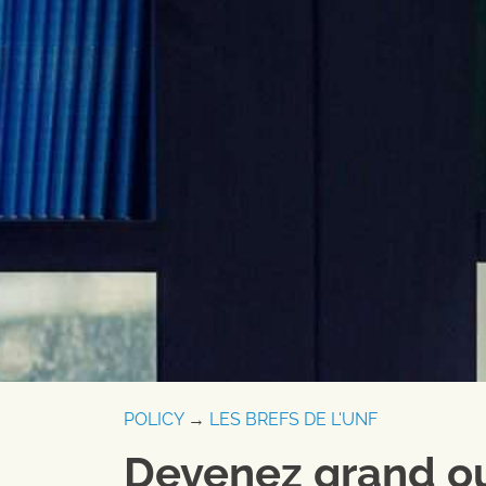
POLICY
→
LES BREFS DE L'UNF
Devenez grand ou