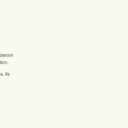
ideront
tion.
. Ils
e