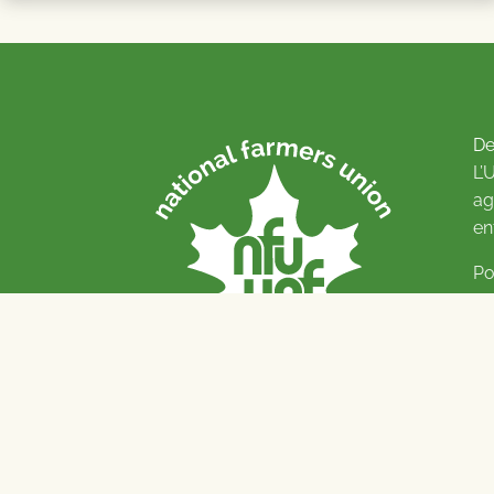
De
L’
ag
en
Po
Pl