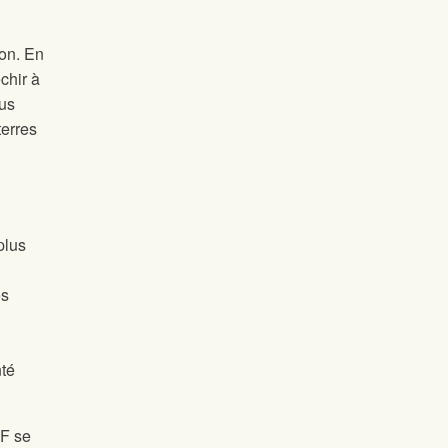
ion. En
chir à
ous
terres
plus
es
nté
NF se