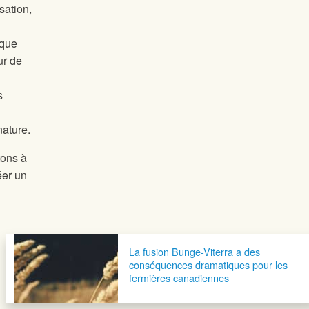
sation,
ique
ur de
s
nature.
tons à
éer un
La fusion Bunge-Viterra a des
conséquences dramatiques pour les
fermières canadiennes