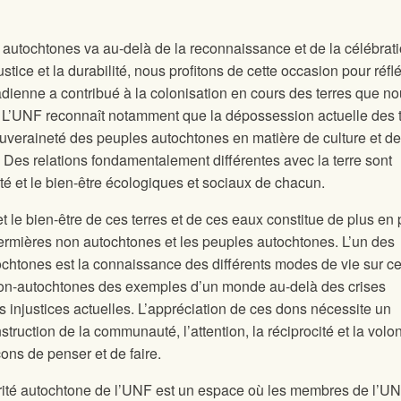
autochtones va au-delà de la reconnaissance et de la célébrat
stice et la durabilité, nous profitons de cette occasion pour réflé
adienne a contribué à la colonisation en cours des terres que n
. L’UNF reconnaît notamment que la dépossession actuelle des 
 souveraineté des peuples autochtones en matière de culture et de
 Des relations fondamentalement différentes avec la terre sont
té et le bien-être écologiques et sociaux de chacun.
et le bien-être de ces terres et de ces eaux constitue de plus en 
 fermières non autochtones et les peuples autochtones. L’un des
htones est la connaissance des différents modes de vie sur c
ux non-autochtones des exemples d’un monde au-delà des crises
s injustices actuelles. L’appréciation de ces dons nécessite un
uction de la communauté, l’attention, la réciprocité et la volo
ons de penser et de faire.
darité autochtone de l’UNF est un espace où les membres de l’U