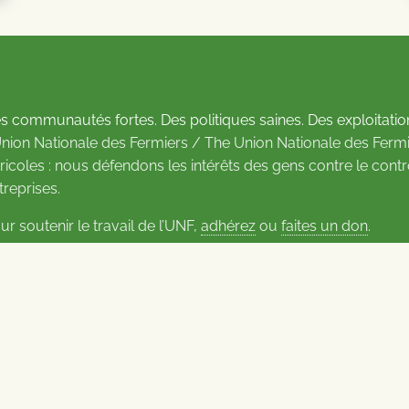
s communautés fortes. Des politiques saines. Des exploitatio
Union Nationale des Fermiers / The Union Nationale des Fermi
ricoles : nous défendons les intérêts des gens contre le cont
treprises.
ur soutenir le travail de l’UNF,
adhérez
ou
faites un don
.
us d’informations sur les contacts