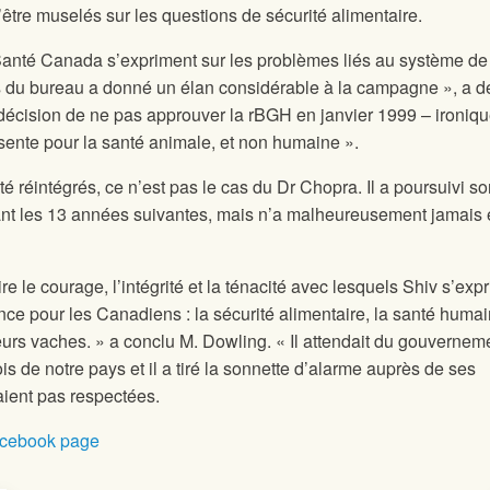
être muselés sur les questions de sécurité alimentaire.
e Santé Canada s’expriment sur les problèmes liés au système de
du bureau a donné un élan considérable à la campagne », a d
 décision de ne pas approuver la rBGH en janvier 1999 – ironiq
ésente pour la santé animale, et non humaine ».
té réintégrés, ce n’est pas le cas du Dr Chopra. Il a poursuivi s
ant les 13 années suivantes, mais n’a malheureusement jamais 
re le courage, l’intégrité et la ténacité avec lesquels Shiv s’exp
ce pour les Canadiens : la sécurité alimentaire, la santé humai
leurs vaches. » a conclu M. Dowling. « Il attendait du gouvernem
lois de notre pays et il a tiré la sonnette d’alarme auprès de ses
aient pas respectées.
acebook page