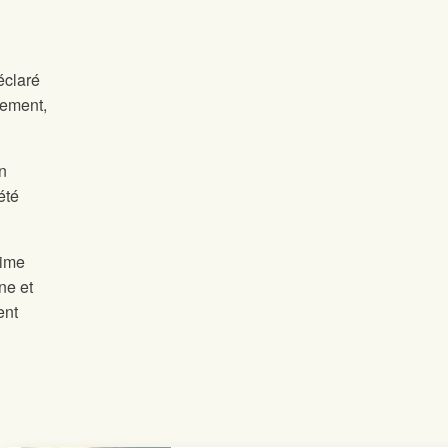
éclaré
uement,
on
été
rime
ne et
ent