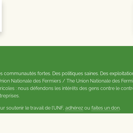
s communautés fortes. Des politiques saines. Des exploitatio
Union Nationale des Fermiers / The Union Nationale des Fermi
ricoles : nous défendons les intérêts des gens contre le cont
treprises.
ur soutenir le travail de l’UNF,
adhérez
ou
faites un don
.