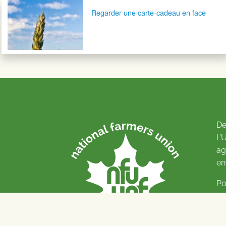
Navigation postale
Regarder une carte-cadeau en face
De
L’
ag
en
Po