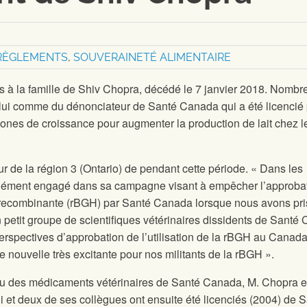
RÈGLEMENTS
,
SOUVERAINETÉ ALIMENTAIRE
s à la famille de Shiv Chopra, décédé le 7 janvier 2018. Nombr
 lui comme du dénonciateur de Santé Canada qui a été licencié
mones de croissance pour augmenter la production de lait chez l
ur de la région 3 (Ontario) de
pendant cette période. « Dans les
ndément engagé dans sa campagne visant à empêcher l’approba
 recombinante (rBGH) par Santé Canada lorsque nous avons pri
 petit groupe de scientifiques vétérinaires dissidents de Santé
erspectives d’approbation de l’utilisation de la rBGH au Canada
e nouvelle très excitante pour nos militants de la rBGH ».
au des médicaments vétérinaires de Santé Canada, M. Chopra e
Lui et deux de ses collègues ont ensuite été licenciés (2004) de 