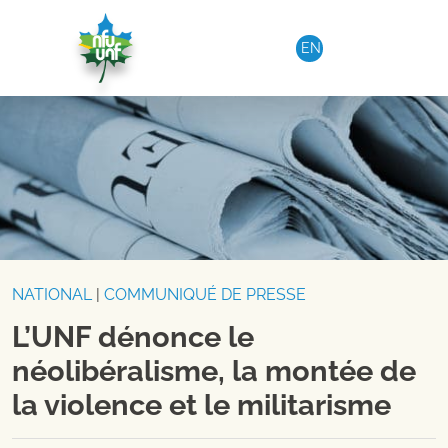
Aller au contenu
EN
NATIONAL
|
COMMUNIQUÉ DE PRESSE
L’UNF dénonce le
néolibéralisme, la montée de
la violence et le militarisme