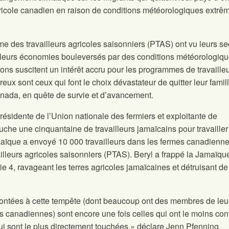
agricole canadien en raison de conditions météorologiques extrê
e des travailleurs agricoles saisonniers (PTAS) ont vu leurs se
 et leurs économies bouleversés par des conditions météorologiq
ons suscitent un intérêt accru pour les programmes de travaille
ux sont ceux qui font le choix dévastateur de quitter leur famill
anada, en quête de survie et d’avancement.
sidente de l’Union nationale des fermiers et exploitante de
he une cinquantaine de travailleurs jamaïcains pour travailler
maïque a envoyé 10 000 travailleurs dans les fermes canadienn
lleurs agricoles saisonniers (PTAS). Beryl a frappé la Jamaïqu
e 4, ravageant les terres agricoles jamaïcaines et détruisant de
rontées à cette tempête (dont beaucoup ont des membres de leu
es canadiennes) sont encore une fois celles qui ont le moins con
ui sont le plus directement touchées,» déclare Jenn Pfenning,