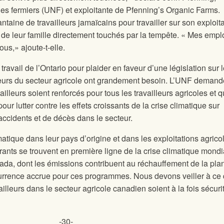
des fermiers (UNF) et exploitante de Pfenning’s Organic Farms.
ine de travailleurs jamaïcains pour travailler sur son exploita
e leur famille directement touchés par la tempête. « Mes emp
us,» ajoute-t-elle.
travail de l’Ontario pour plaider en faveur d’une législation sur 
lleurs du secteur agricole ont grandement besoin. L’UNF demand
illeurs soient renforcés pour tous les travailleurs agricoles et 
ur lutter contre les effets croissants de la crise climatique sur
d’accidents et de décès dans le secteur.
tique dans leur pays d’origine et dans les exploitations agrico
rants se trouvent en première ligne de la crise climatique mondi
da, dont les émissions contribuent au réchauffement de la plan
currence accrue pour ces programmes. Nous devons veiller à ce
illeurs dans le secteur agricole canadien soient à la fois sécuri
-30-