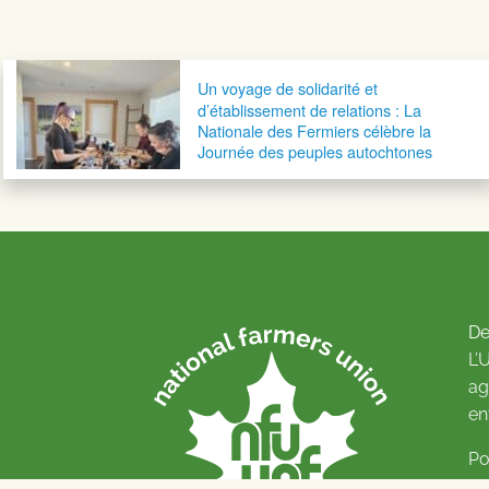
Navigation postale
Un voyage de solidarité et
d’établissement de relations : La
Nationale des Fermiers célèbre la
Journée des peuples autochtones
De
L’
ag
en
Po