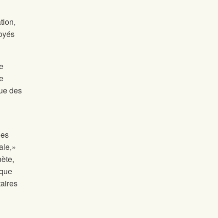
tion,
loyés
le
e
que des
les
ale,»
ète,
 que
taires