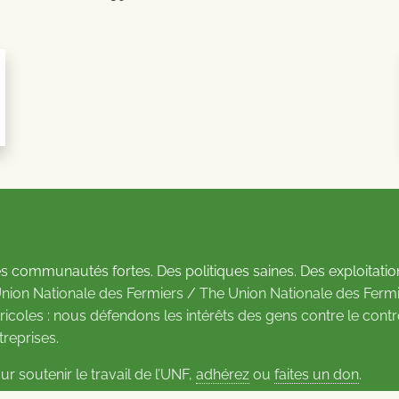
s communautés fortes. Des politiques saines. Des exploitatio
Union Nationale des Fermiers / The Union Nationale des Fermi
ricoles : nous défendons les intérêts des gens contre le cont
treprises.
ur soutenir le travail de l’UNF,
adhérez
ou
faites un don
.