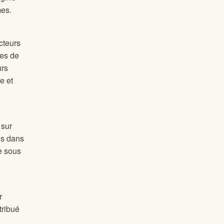
mes.
cteurs
ues de
urs
e et
 sur
es dans
e sous
r
tribué